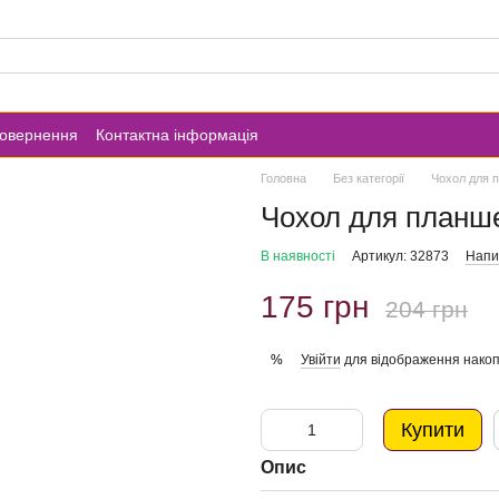
повернення
Контактна інформація
Головна
Без категорії
Чохол для п
Чохол для планше
В наявності
Артикул: 32873
Напис
175 грн
204 грн
Увійти
для відображення накоп
%
Купити
Опис