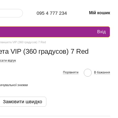
095 4 777 234
Мій кошик
Вхід
ланшета VIP (360 градусов) 7 Red
та VIP (360 градусов) 7 Red
ати відгук
Порівняти
В бажання
ичувальної знижки
Замовити швидко