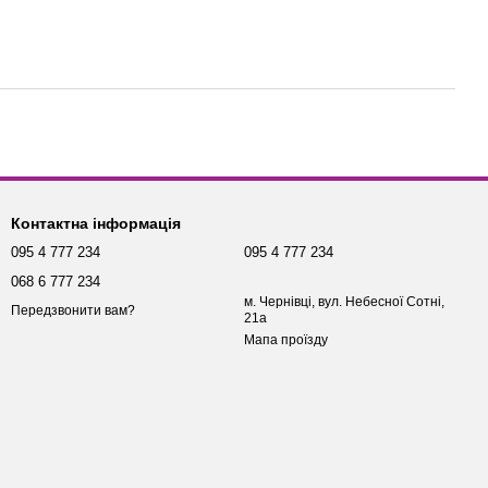
Контактна інформація
095 4 777 234
095 4 777 234
068 6 777 234
м. Чернівці, вул. Небесної Сотні,
Передзвонити вам?
21а
Мапа проїзду