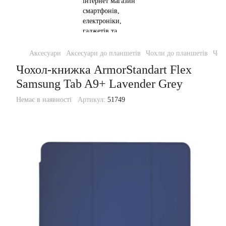
Аксесуари
Аксесуари до планшетів
Чохли до планшетів
Чох
Чохол-книжка ArmorStandart Flex
Samsung Tab A9+ Lavender Grey
Немає в наявності
Артикул:
51749