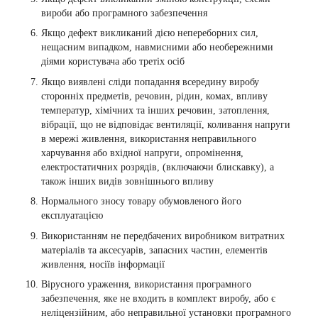
вироби або програмного забезпечення
Якщо дефект викликаний дією непереборних сил,
нещасним випадком, навмисними або необережними
діями користувача або третіх осіб
Якщо виявлені сліди попадання всередину виробу
сторонніх предметів, речовин, рідин, комах, впливу
температур, хімічних та інших речовин, затоплення,
вібрації, що не відповідає вентиляції, коливання напруги
в мережі живлення, використання неправильного
харчування або вхідної напруги, опромінення,
електростатичних розрядів, (включаючи блискавку), а
також інших видів зовнішнього впливу
Нормального зносу товару обумовленого його
експлуатацією
Використанням не передбачених виробником витратних
матеріалів та аксесуарів, запасних частин, елементів
живлення, носіїв інформації
Вірусного ураження, використання програмного
забезпечення, яке не входить в комплект виробу, або є
неліцензійним, або неправильної установки програмного