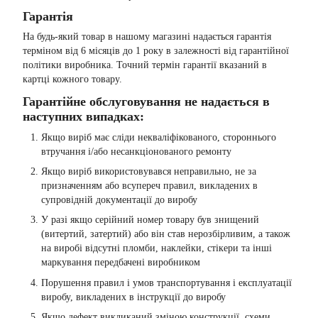
Гарантія
На будь-який товар в нашому магазині надається гарантія
терміном від 6 місяців до 1 року в залежності від гарантійної
політики виробника. Точний термін гарантії вказаний в
картці кожного товару.
Гарантійне обслуговування не надається в
наступних випадках:
Якщо виріб має сліди некваліфікованого, стороннього
втручання і/або несанкціонованого ремонту
Якщо виріб використовувався неправильно, не за
призначенням або всупереч правил, викладених в
супровідній документації до виробу
У разі якщо серійний номер товару був знищений
(витертий, затертий) або він став нерозбірливим, а також
на виробі відсутні пломби, наклейки, стікери та інші
маркування передбачені виробником
Порушення правил і умов транспортування і експлуатації
виробу, викладених в інструкції до виробу
Якщо дефект викликаний зміною конструкції, схеми