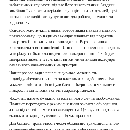
забезпечення зручності під час його використання. Завдяки
комбінації якісних матеріалів і функціональних деталей, цей
чохол стане надійним супутником для роботи, навчання та
відпочинку.
Основою конструкції є напівпрозора задня панель з міцного
полікарбонату, що надійно захищає планшет від подряпин,
потертостей і механічних пошкоджень. Верхня кришка
виготовлена з високоякісної PU-шкіри — приємного на дотик
матеріалу, стійкого до щоденного використання. Такий дует
матеріалів забезпечує легкий, витончений вигляд аксесуара
без зайвого навантаження на пристрій.
Напівпрозора задня панель відкриває можливість
індивідуалізувати планшет за власними вподобаннями. Ви
можете помістити під неї улюблені стікери, фото чи написи,
підкресливши власний стиль і характер гаджета.
Чохол підтримує функцію автоматичного сну та пробудження.
Планшет переходить у режим сну після закриття обкладинки,
а при відкритті — миттєво активується. Це зручно та дозволяє
економити заряд акумулятора під час простою.
Для більшої практичності чохол обладнано трикомпонентною
складаною обкладинкою, яка дозволяє зафіксувати планшет