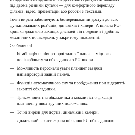
під двома різними кутами — для комфортного перегляду
фільмів, відео, презентацій або роботи з текстами.
Точні вирізи забезпечують безперешкодний доступ до всіх
функціональних роз’ємів, динаміків і камери. А щільна PU-
кришка додатково захищає дисплей від подряпин і дрібних
механічних пошкоджень у закритому положенні.
Особливості:
Комбінація напівпрозорої задньої панелі з міцного
полікарбонату та обкладинки з PU-шкіри.
Можливість персоналізувати планшет завдяки
напівпрозорій задній панелі.
Функція автоматичного сну та пробудження при відкритті/
закритті обкладинки.
Трикомпонентна обкладинка з можливістю фіксації
планшета у двох зручних положеннях.
Точні вирізи для портів, динаміків і камери.
Додатковий захист екрана щільною PU-обкладинкою.