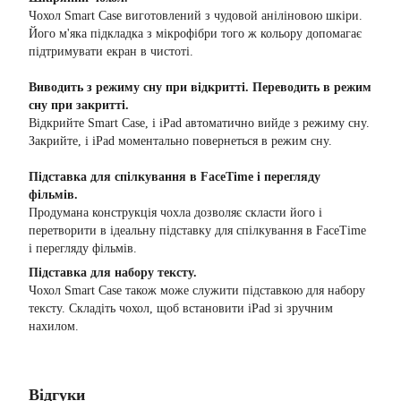
Чохол Smart Case виготовлений з чудовой аніліновою шкіри.
Його м'яка підкладка з мікрофібри того ж кольору допомагає
підтримувати екран в чистоті.
Виводить з режиму сну при відкритті. Переводить в режим
сну при закритті.
Відкрийте Smart Case, і iPad автоматично вийде з режиму сну.
Закрийте, і iPad моментально повернеться в режим сну.
Підставка для спілкування в FaceTime і перегляду
фільмів.
Продумана конструкція чохла дозволяє скласти його і
перетворити в ідеальну підставку для спілкування в FaceTime
і перегляду фільмів.
Підставка для набору тексту.
Чохол Smart Case також може служити підставкою для набору
тексту. Складіть чохол, щоб встановити iPad зі зручним
нахилом.
Відгуки