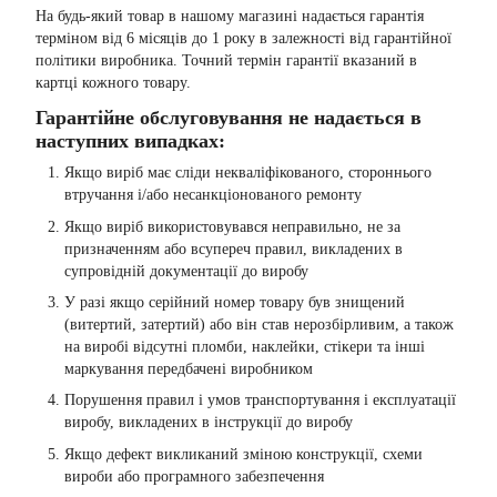
На будь-який товар в нашому магазині надається гарантія
терміном від 6 місяців до 1 року в залежності від гарантійної
політики виробника. Точний термін гарантії вказаний в
картці кожного товару.
Гарантійне обслуговування не надається в
наступних випадках:
Якщо виріб має сліди некваліфікованого, стороннього
втручання і/або несанкціонованого ремонту
Якщо виріб використовувався неправильно, не за
призначенням або всупереч правил, викладених в
супровідній документації до виробу
У разі якщо серійний номер товару був знищений
(витертий, затертий) або він став нерозбірливим, а також
на виробі відсутні пломби, наклейки, стікери та інші
маркування передбачені виробником
Порушення правил і умов транспортування і експлуатації
виробу, викладених в інструкції до виробу
Якщо дефект викликаний зміною конструкції, схеми
вироби або програмного забезпечення