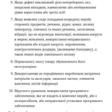
Якщо дефект викликаний дією непереборних сил,
нещасним випадком, навмисними або необережними
діями користувача або третіх осіб
Якщо виявлені сліди попадання всередину виробу
сторонніх предметів, речовин, рідин, комах, впливу
температур, хімічних та інших речовин, затоплення,
вібрації, що не відповідає вентиляції, коливання напруги
в мережі живлення, використання неправильного
харчування або вхідної напруги, опромінення,
електростатичних розрядів, (включаючи блискавку), а
також інших видів зовнішнього впливу
Нормального зносу товару обумовленого його
експлуатацією
Використанням не передбачених виробником витратних
матеріалів та аксесуарів, запасних частин, елементів
живлення, носіїв інформації
Вірусного ураження, використання програмного
забезпечення, яке не входить в комплект виробу, або є
неліцензійним, або неправильної установки програмного
забезпечення