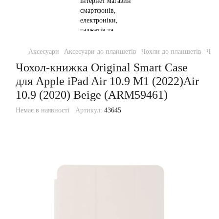
Аксесуари
Аксесуари до планшетів
Чохли до планшетів
Чохо
Чохол-книжка Original Smart Case
для Apple iPad Air 10.9 M1 (2022)Air
10.9 (2020) Beige (ARM59461)
Немає в наявності
Артикул:
43645