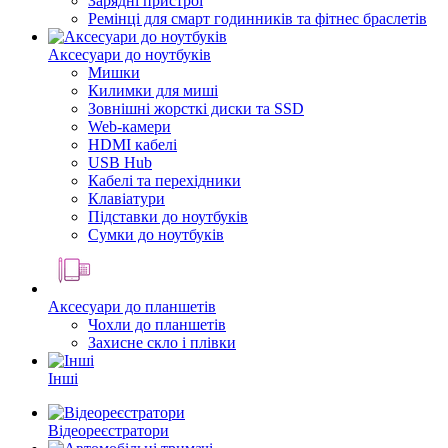
Зарядні пристрої
Ремінці для смарт годинників та фітнес браслетів
Аксесуари до ноутбуків
Мишки
Килимки для миші
Зовнішні жорсткі диски та SSD
Web-камери
HDMI кабелі
USB Hub
Кабелі та перехідники
Клавіатури
Підставки до ноутбуків
Сумки до ноутбуків
Аксесуари до планшетів
Чохли до планшетів
Захисне скло і плівки
Інші
Відеореєстратори