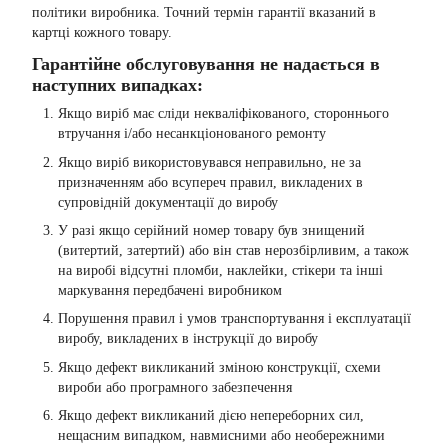
політики виробника. Точний термін гарантії вказаний в
картці кожного товару.
Гарантійне обслуговування не надається в
наступних випадках:
Якщо виріб має сліди некваліфікованого, стороннього
втручання і/або несанкціонованого ремонту
Якщо виріб використовувався неправильно, не за
призначенням або всупереч правил, викладених в
супровідній документації до виробу
У разі якщо серійний номер товару був знищений
(витертий, затертий) або він став нерозбірливим, а також
на виробі відсутні пломби, наклейки, стікери та інші
маркування передбачені виробником
Порушення правил і умов транспортування і експлуатації
виробу, викладених в інструкції до виробу
Якщо дефект викликаний зміною конструкції, схеми
вироби або програмного забезпечення
Якщо дефект викликаний дією непереборних сил,
нещасним випадком, навмисними або необережними