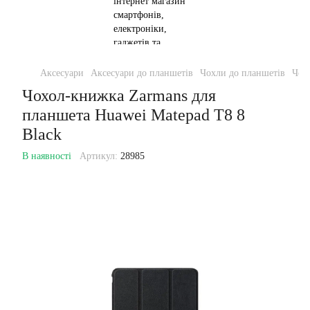
Аксесуари
Аксесуари до планшетів
Чохли до планшетів
Чох
Чохол-книжка Zarmans для
планшета Huawei Matepad T8 8
Black
В наявності
Артикул:
28985