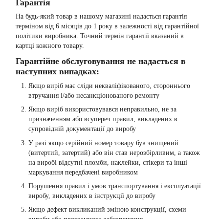
Гарантія
На будь-який товар в нашому магазині надається гарантія
терміном від 6 місяців до 1 року в залежності від гарантійної
політики виробника. Точний термін гарантії вказаний в
картці кожного товару.
Гарантійне обслуговування не надається в
наступних випадках:
Якщо виріб має сліди некваліфікованого, стороннього
втручання і/або несанкціонованого ремонту
Якщо виріб використовувався неправильно, не за
призначенням або всупереч правил, викладених в
супровідній документації до виробу
У разі якщо серійний номер товару був знищений
(витертий, затертий) або він став нерозбірливим, а також
на виробі відсутні пломби, наклейки, стікери та інші
маркування передбачені виробником
Порушення правил і умов транспортування і експлуатації
виробу, викладених в інструкції до виробу
Якщо дефект викликаний зміною конструкції, схеми