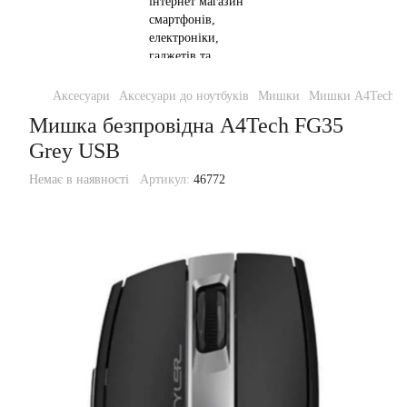
Аксесуари
Аксесуари до ноутбуків
Мишки
Мишки A4Tech
Мишка безпровідна A4Tech FG35
Grey USB
Немає в наявності
Артикул:
46772