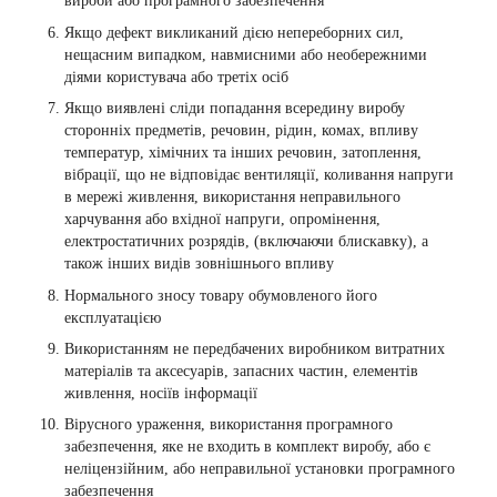
вироби або програмного забезпечення
Якщо дефект викликаний дією непереборних сил,
нещасним випадком, навмисними або необережними
діями користувача або третіх осіб
Якщо виявлені сліди попадання всередину виробу
сторонніх предметів, речовин, рідин, комах, впливу
температур, хімічних та інших речовин, затоплення,
вібрації, що не відповідає вентиляції, коливання напруги
в мережі живлення, використання неправильного
харчування або вхідної напруги, опромінення,
електростатичних розрядів, (включаючи блискавку), а
також інших видів зовнішнього впливу
Нормального зносу товару обумовленого його
експлуатацією
Використанням не передбачених виробником витратних
матеріалів та аксесуарів, запасних частин, елементів
живлення, носіїв інформації
Вірусного ураження, використання програмного
забезпечення, яке не входить в комплект виробу, або є
неліцензійним, або неправильної установки програмного
забезпечення