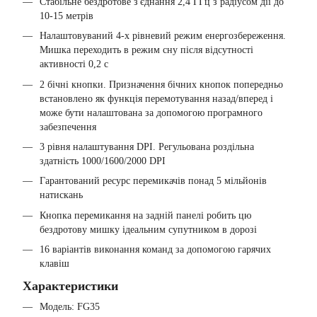
Стабільне бездротове з'єднання 2,4 ГГц з радіусом дії до
10-15 метрів
Налаштовуваний 4-х рівневий режим енергозбереження.
Мишка переходить в режим сну після відсутності
активності 0,2 с
2 бічні кнопки. Призначення бічних кнопок попередньо
встановлено як функція перемотування назад/вперед і
може бути налаштована за допомогою програмного
забезпечення
3 рівня налаштування DPI. Регульована роздільна
здатність 1000/1600/2000 DPI
Гарантований ресурс перемикачів понад 5 мільйонів
натискань
Кнопка перемикання на задній панелі робить цю
бездротову мишку ідеальним супутником в дорозі
16 варіантів виконання команд за допомогою гарячих
клавіш
Xарактеристики
Модель: FG35