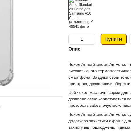
Купити
Опис
Чохол ArmorStandart Air Force -
високоякісного термопластичног
смартфона. Завдяки своїй тонкій
пристрою, дозволяючи зберегти й
Цей чохол має точні вирізи для 
дозволяє легко користуватися вс
прозорість забезпечує можливіс
ю
Чохол ArmorStandart Air Force с
додатково захистити екран від 
захисту від пошкоджень, підніма