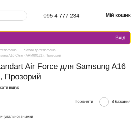
095 4 777 234
Мій кошик
Вхід
 телефонів
Чохли до телефонів
msung A16 Clear (ARM80121), Прозорий
andart Air Force для Samsung A16
, Прозорий
ати відгук
Порівняти
В бажання
ичувальної знижки