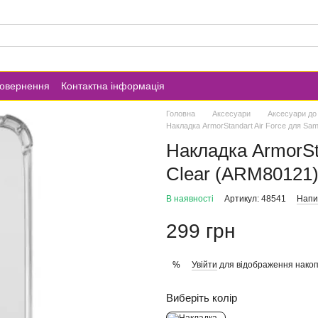
повернення
Контактна інформація
Головна
Аксесуари
Аксесуари до
Накладка ArmorStandart Air Force для Sa
Накладка ArmorSt
Clear (ARM80121)
В наявності
Артикул: 48541
Напис
299 грн
Увійти
для відображення накоп
%
Виберіть колір