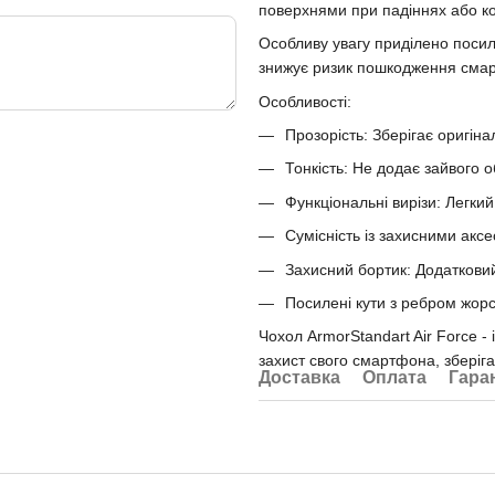
поверхнями при падіннях або ко
Особливу увагу приділено посил
знижує ризик пошкодження смар
Особливості:
Прозорість: Зберігає оригін
Тонкість: Не додає зайвого о
Функціональні вирізи: Легкий
Сумісність із захисними аксе
Захисний бортик: Додатковий
Посилені кути з ребром жор
Чохол ArmorStandart Air Force -
захист свого смартфона, зберіга
Доставка
Оплата
Гара