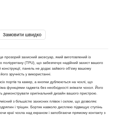
Замовити швидко
 це прозорий захисний аксесуар, який виготовлений із
о поліуретану (TPU), що забезпечує надійний захист вашого
 конструкції, панель не додає зайвого об'єму вашому
ого зручність у використанні.
всіх портів та камер, а кнопки дублюються на чохлі, що
іма функціями гаджета без необхідності знімати чохол. Його
ть демонструвати оригінальний дизайн вашого пристрою.
умісний з більшістю захисних плівок і склом, що дозволяє
подряпин і тріщин. Бортик навколо дисплею підвищує ступінь
ючи краї чохла над екраном і запобігаючи прямому контакту з