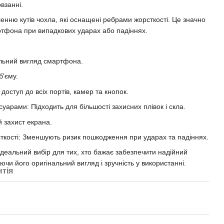
взанні.
енню кутів чохла, які оснащені ребрами жорсткості. Це значно
тфона при випадкових ударах або падіннях.
альний вигляд смартфона.
б'єму.
 доступ до всіх портів, камер та кнопок.
суарами: Підходить для більшості захисних плівок і скла.
 захист екрана.
сткості: Зменшують ризик пошкодження при ударах та падіннях.
 ідеальний вибір для тих, хто бажає забезпечити надійний
ючи його оригінальний вигляд і зручність у використанні.
нтія