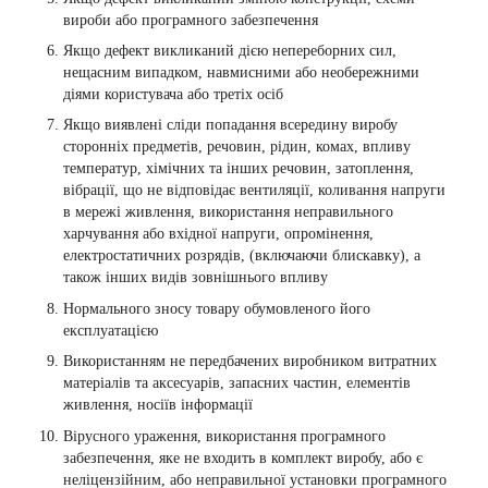
вироби або програмного забезпечення
Якщо дефект викликаний дією непереборних сил,
нещасним випадком, навмисними або необережними
діями користувача або третіх осіб
Якщо виявлені сліди попадання всередину виробу
сторонніх предметів, речовин, рідин, комах, впливу
температур, хімічних та інших речовин, затоплення,
вібрації, що не відповідає вентиляції, коливання напруги
в мережі живлення, використання неправильного
харчування або вхідної напруги, опромінення,
електростатичних розрядів, (включаючи блискавку), а
також інших видів зовнішнього впливу
Нормального зносу товару обумовленого його
експлуатацією
Використанням не передбачених виробником витратних
матеріалів та аксесуарів, запасних частин, елементів
живлення, носіїв інформації
Вірусного ураження, використання програмного
забезпечення, яке не входить в комплект виробу, або є
неліцензійним, або неправильної установки програмного