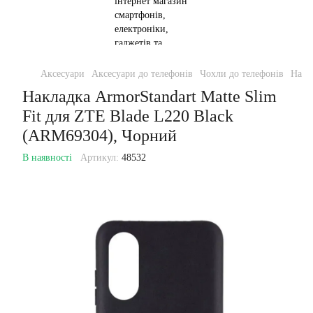
Аксесуари
Аксесуари до телефонів
Чохли до телефонів
Накл
Накладка ArmorStandart Matte Slim
Fit для ZTE Blade L220 Black
(ARM69304), Чорний
В наявності
Артикул:
48532