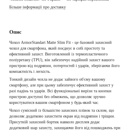
Більше інформації про доставку
Опис
Чохол ArmorStandart Matte Slim Fit - це базовий захисний
чохол для смартфона, який поєднує в собі простоту та
ефективний захист. Виготовлений із термопластичного
поліуретану (TPU), він забезпечує надійний захист вашого
пристрою від подряпин, потертостей і ударів, зберігаючи його
компактність і легкість.
Тонкий дизайн чохла не додає зайвого об'єму вашому
смартфону, але при цьому забезпечує ефективний захист у
разі падінь та ударів. Всі функціональні вирізи та кнопки
пристрою доступні без обмежень, що дозволяє зручно
користуватися вашим смартфоном у будь-який час.
Чохол сумісний із більшістю захисних плівок та склом, що
дозволяє додатково захистити екран від подряпин і тріщин.
Присутній захисний бортик навколо дисплея додає
додатковий шар захисту, захищаючи його від пошкоджень при