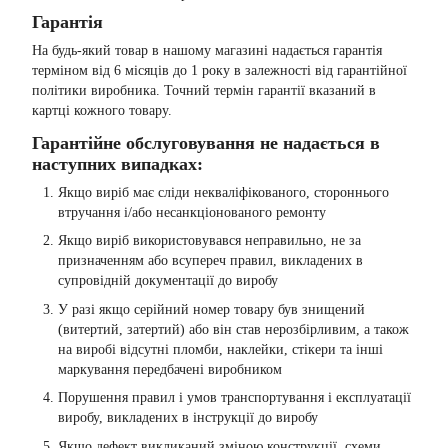
Гарантія
На будь-який товар в нашому магазині надається гарантія
терміном від 6 місяців до 1 року в залежності від гарантійної
політики виробника. Точний термін гарантії вказаний в
картці кожного товару.
Гарантійне обслуговування не надається в
наступних випадках:
Якщо виріб має сліди некваліфікованого, стороннього
втручання і/або несанкціонованого ремонту
Якщо виріб використовувався неправильно, не за
призначенням або всупереч правил, викладених в
супровідній документації до виробу
У разі якщо серійний номер товару був знищений
(витертий, затертий) або він став нерозбірливим, а також
на виробі відсутні пломби, наклейки, стікери та інші
маркування передбачені виробником
Порушення правил і умов транспортування і експлуатації
виробу, викладених в інструкції до виробу
Якщо дефект викликаний зміною конструкції, схеми