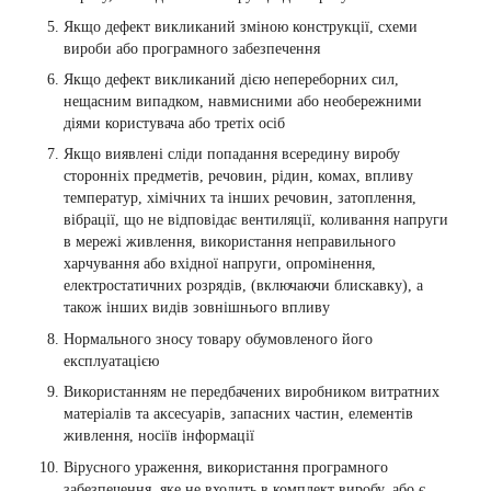
Якщо дефект викликаний зміною конструкції, схеми
вироби або програмного забезпечення
Якщо дефект викликаний дією непереборних сил,
нещасним випадком, навмисними або необережними
діями користувача або третіх осіб
Якщо виявлені сліди попадання всередину виробу
сторонніх предметів, речовин, рідин, комах, впливу
температур, хімічних та інших речовин, затоплення,
вібрації, що не відповідає вентиляції, коливання напруги
в мережі живлення, використання неправильного
харчування або вхідної напруги, опромінення,
електростатичних розрядів, (включаючи блискавку), а
також інших видів зовнішнього впливу
Нормального зносу товару обумовленого його
експлуатацією
Використанням не передбачених виробником витратних
матеріалів та аксесуарів, запасних частин, елементів
живлення, носіїв інформації
Вірусного ураження, використання програмного
забезпечення, яке не входить в комплект виробу, або є