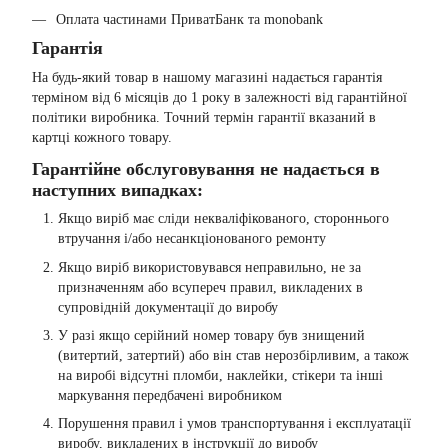
Оплата частинами ПриватБанк та monobank
Гарантія
На будь-який товар в нашому магазині надається гарантія
терміном від 6 місяців до 1 року в залежності від гарантійної
політики виробника. Точний термін гарантії вказаний в
картці кожного товару.
Гарантійне обслуговування не надається в
наступних випадках:
Якщо виріб має сліди некваліфікованого, стороннього
втручання і/або несанкціонованого ремонту
Якщо виріб використовувався неправильно, не за
призначенням або всупереч правил, викладених в
супровідній документації до виробу
У разі якщо серійний номер товару був знищений
(витертий, затертий) або він став нерозбірливим, а також
на виробі відсутні пломби, наклейки, стікери та інші
маркування передбачені виробником
Порушення правил і умов транспортування і експлуатації
виробу, викладених в інструкції до виробу