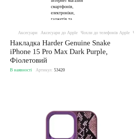
Аксесуари
Аксесуари до Apple
Чохли до телефонів Apple
Чох
Накладка Harder Genuine Snake
iPhone 15 Pro Max Dark Purple,
Фіолетовий
В наявності
Артикул:
53420