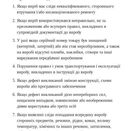
Якщо виріб має сліди некваліфікованого, стороннього
втручання і/або несанкціонованого ремонту
Якщо виріб використовувався неправильно, не за
призначенням або всупереч правил, викладених в
супровідній документації до виробу
У разі якщо серійний номер товару був знищений
(витертий, затертий) або він став нерозбірливим, а також
на виробі відсутні пломби, наклейки, стікери та інші
маркування передбачені виробником
Порушення правил і умов транспортування і експлуатації
виробу, викладених в інструкції до виробу
Якщо дефект викликаний зміною конструкції, схеми
вироби або програмного забезпечення
Якщо дефект викликаний дією непереборних сил,
нещасним випадком, навмисними або необережними
діями користувача або третіх осіб
Якщо виявлені сліди попадання всередину виробу
сторонніх предметів, речовин, рідин, комах, впливу
температур, хімічних та інших речовин, затоплення,