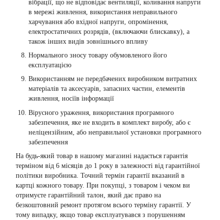
вібрації, що не відповідає вентиляції, коливання напруги
в мережі живлення, використання неправильного
харчування або вхідної напруги, опромінення,
електростатичних розрядів, (включаючи блискавку), а
також інших видів зовнішнього впливу
Нормального зносу товару обумовленого його
експлуатацією
Використанням не передбачених виробником витратних
матеріалів та аксесуарів, запасних частин, елементів
живлення, носіїв інформації
Вірусного ураження, використання програмного
забезпечення, яке не входить в комплект виробу, або є
неліцензійним, або неправильної установки програмного
забезпечення
На будь-який товар в нашому магазині надається гарантія
терміном від 6 місяців до 1 року в залежності від гарантійної
політики виробника. Точний термін гарантії вказаний в
картці кожного товару. При покупці, з товаром і чеком ви
отримуєте гарантійний талон, який дає право на
безкоштовний ремонт протягом всього терміну гарантії. У
тому випадку, якщо товар експлуатувався з порушенням