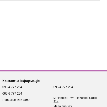
Контактна інформація
095 4 777 234
095 4 777 234
068 6 777 234
м. Чернівці, вул. Небесної Сотні,
Передзвонити вам?
21а
Мапа проїзду