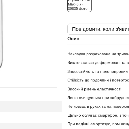
Повідомити, коли з'яви
Опис
Накладка розрахована на трива
Виключається деформовані та в
Зносостійкість та пилонепроникн
Стійкість до подряпин і потерто
Високий рівень еластичності
Легко очищується при забрудне
Не ковзає в руках та на поверхні
Щільно облягає смартфон, з то
При падінні амортизує, пом'якш