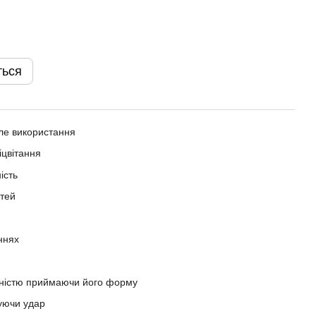
ться
ле використання
іцвітання
ість
стей
ннях
чністю приймаючи його форму
уючи удар