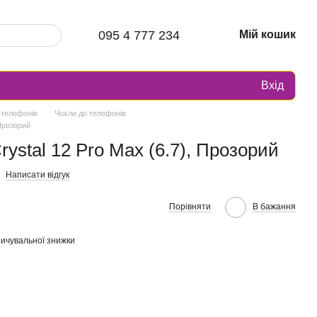
095 4 777 234
Мій кошик
Вхід
 телефонів
Чохли до телефонів
 Прозорий
ystal 12 Pro Max (6.7), Прозорий
Написати відгук
Порівняти
В бажання
ичувальної знижки