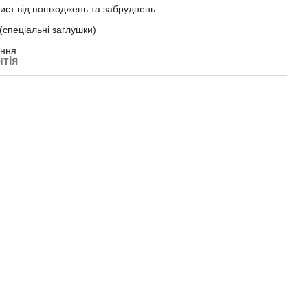
ист від пошкоджень та забруднень
(спеціальні заглушки)
ення
нтія