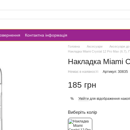
повернення
Контактна інформація
Головна
Аксесуари
Аксесуари до
Накладка Miami Crystal 12 Pro Max (6.7),
Накладка Miami Cr
Немає в наявності
Артикул: 30835
185 грн
Увійти
для відображення накоп
%
Виберіть колір