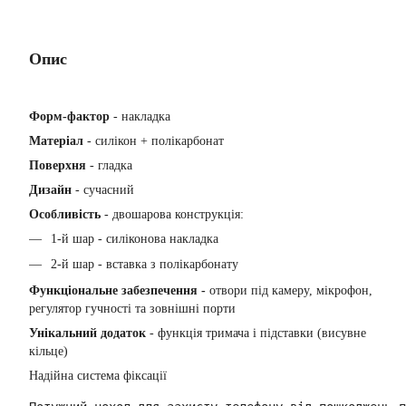
Опис
Форм-фактор
- накладка
Матеріал
- силікон + полікарбонат
Поверхня
- гладка
Дизайн
- сучасний
Особливість
- двошарова конструкція:
1-й шар - силіконова накладка
2-й шар - вставка з полікарбонату
Функціональне забезпечення -
отвори під камеру, мікрофон,
регулятор гучності та зовнішні порти
Унікальний додаток
- функція тримача і підставки (висувне
кільце)
Надійна система фіксації