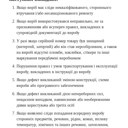
Якщо виріб має сліди некваліфікованого, стороннього
втручання і/або несанкціонованого ремонту
Якщо виріб використовувався неправильно, не за
призначенням або всупереч правил, викладених в
супровідній документації до виробу
У разі якщо серійний номер товару був знищений
(витертий, затертий) або він став нерозбірливим, а також
на виробі відсутні пломби, наклейки, стікери та інші
маркування передбачені виробником
Порушення правил і умов транспортування і експлуатації
виробу, викладених в інструкції до виробу
Якщо дефект викликаний зміною конструкції, схеми
вироби або програмного забезпечення
Якщо дефект викликаний дією непереборних сил,
нещасним випадком, навмисними або необережними
діями користувача або третіх осіб
Якщо виявлені сліди попадання всередину виробу
сторонніх предметів, речовин, рідин, комах, впливу
температур, хімічних та інших речовин, затоплення,