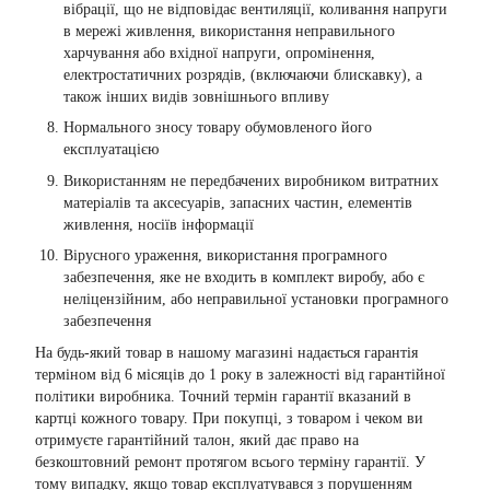
вібрації, що не відповідає вентиляції, коливання напруги
в мережі живлення, використання неправильного
харчування або вхідної напруги, опромінення,
електростатичних розрядів, (включаючи блискавку), а
також інших видів зовнішнього впливу
Нормального зносу товару обумовленого його
експлуатацією
Використанням не передбачених виробником витратних
матеріалів та аксесуарів, запасних частин, елементів
живлення, носіїв інформації
Вірусного ураження, використання програмного
забезпечення, яке не входить в комплект виробу, або є
неліцензійним, або неправильної установки програмного
забезпечення
На будь-який товар в нашому магазині надається гарантія
терміном від 6 місяців до 1 року в залежності від гарантійної
політики виробника. Точний термін гарантії вказаний в
картці кожного товару. При покупці, з товаром і чеком ви
отримуєте гарантійний талон, який дає право на
безкоштовний ремонт протягом всього терміну гарантії. У
тому випадку, якщо товар експлуатувався з порушенням