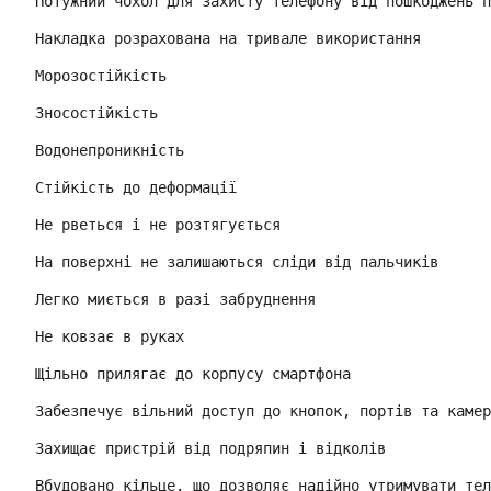
Потужний чохол для захисту телефону від пошкоджень п
Накладка розрахована на тривале використання
Морозостійкість
Зносостійкість
Водонепроникність
Стійкість до деформації
Не рветься і не розтягується
На поверхні не залишаються сліди від пальчиків
Легко миється в разі забруднення
Не ковзає в руках
Щільно прилягає до корпусу смартфона
Забезпечує вільний доступ до кнопок, портів та камер
Захищає пристрій від подряпин і відколів
Вбудовано кільце, що дозволяє надійно утримувати тел