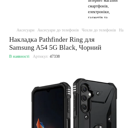
Аксесуари
Аксесуари до телефонів
Чохли до телефонів
Накл
Накладка Pathfinder Ring для
Samsung A54 5G Black, Чорний
В наявності
Артикул:
47338