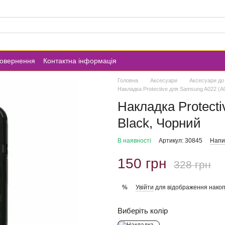
повернення
Контактна інформація
Головна
Аксесуари
Аксесуари до
Накладка Protective для Samsung A022 (A
Накладка Protect
Black, Чорний
В наявності
Артикул: 30845
Напис
150 грн
328 грн
Увійти
для відображення накоп
%
Виберіть колір