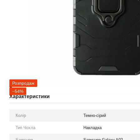
Розпродаж
−54%
Характеристики
Колір
Темно-сірий
Тип Чохла
Накладка
Samsung
Samsung Galaxy A02