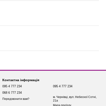
Контактна інформація
095 4 777 234
095 4 777 234
068 6 777 234
м. Чернівці, вул. Небесної Сотні,
Передзвонити вам?
21а
Мапа проїзду