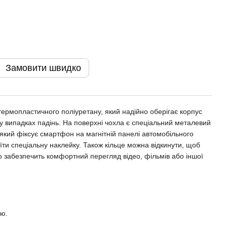
Замовити швидко
термопластичного поліуретану, який надійно оберігає корпус
 у випадках падінь. На поверхні чохла є спеціальний металевий
 який фіксує смартфон на магнітній панелі автомобільного
їти спеціальну наклейку. Також кільце можна відкинути, щоб
що забезпечить комфортний перегляд відео, фільмів або іншої
єю.