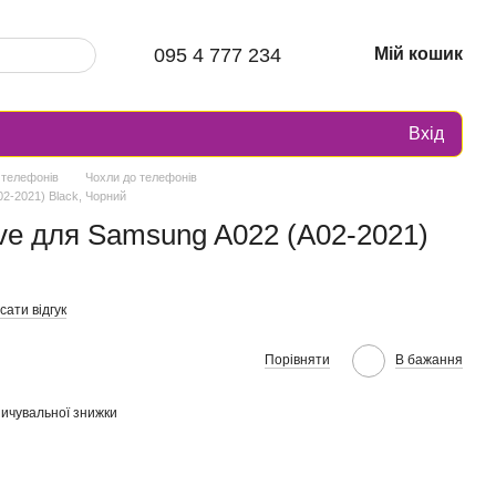
095 4 777 234
Мій кошик
Вхід
 телефонів
Чохли до телефонів
02-2021) Black, Чорний
ive для Samsung A022 (A02-2021)
ати відгук
Порівняти
В бажання
ичувальної знижки