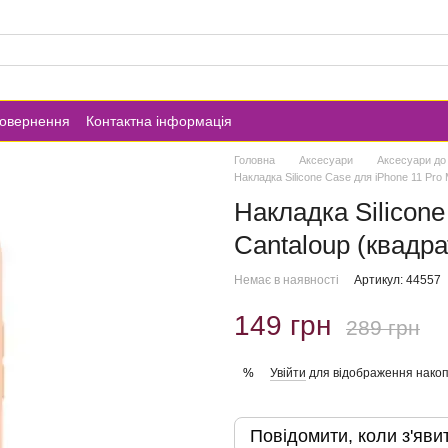
повернення
Контактна інформація
Головна
Аксесуари
Аксесуари до
Накладка Silicone Case для iPhone 11 Pro 
Накладка Silicone
Cantaloup (квадра
Немає в наявності
Артикул: 44557
149 грн
289 грн
Увійти
для відображення накоп
%
Повідомити, коли з'яви