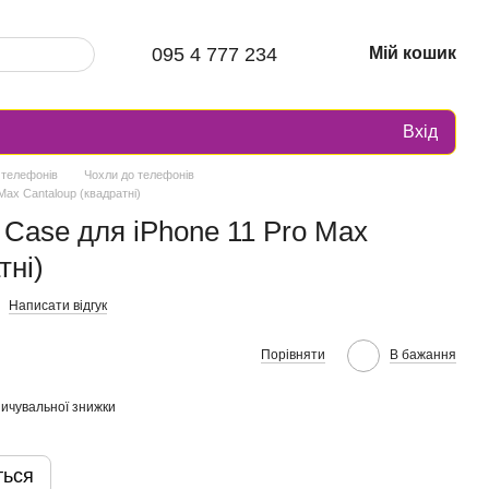
095 4 777 234
Мій кошик
Вхід
 телефонів
Чохли до телефонів
Max Cantaloup (квадратні)
 Case для iPhone 11 Pro Max
тні)
Написати відгук
Порівняти
В бажання
ичувальної знижки
ться