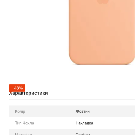
−48%
Характеристики
Колір
Жовтий
Тип Чохла
Накладка
Матеріал
Силікон