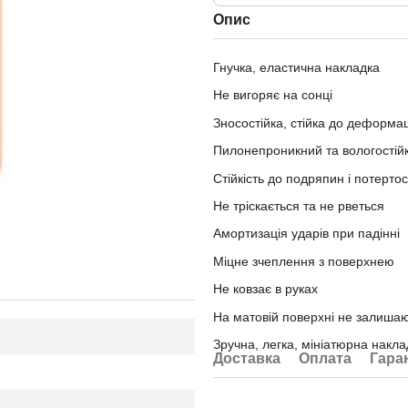
Опис
Гнучка, еластична накладка
Не вигоряє на сонці
Зносостійка, стійка до деформац
Пилонепроникний та вологостій
Стійкість до подряпин і потерто
Не тріскається та не рветься
Амортизація ударів при падінні
Міцне зчеплення з поверхнею
Не ковзає в руках
На матовiй поверхні не залишаю
Зручна, легка, мініатюрна накла
Доставка
Оплата
Гара