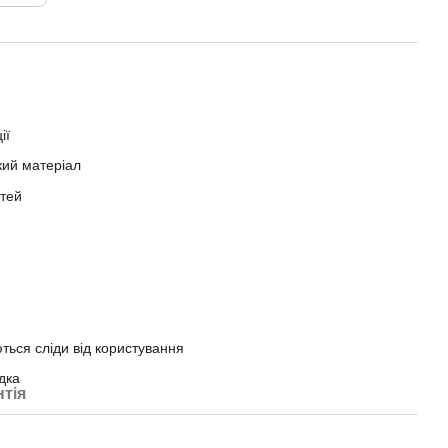
ії
кий матеріал
стей
ться сліди від користування
дка
нтія