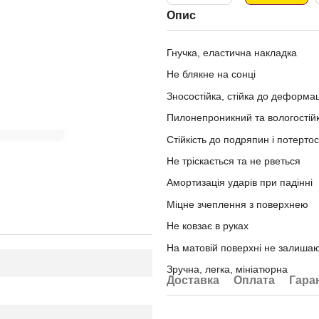
Опис
Гнучка, еластична накладка
Не блякне на сонці
Зносостійка, стійка до деформац
Пилонепроникний та вологостій
Стійкість до подряпин і потерто
Не тріскається та не рветься
Амортизація ударів при падінні
Міцне зчеплення з поверхнею
Не ковзає в руках
На матовiй поверхні не залишаю
Зручна, легка, мініатюрна
Доставка
Оплата
Гара