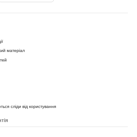
ії
кий матеріал
стей
ться сліди від користування
нтія