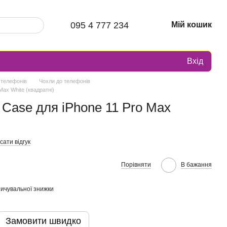
095 4 777 234
Мій кошик
Вхід
 телефонів
Чохли до телефонів
Max White (квадратні)
 Case для iPhone 11 Pro Max
ати відгук
Порівняти
В бажання
ичувальної знижки
Замовити швидко