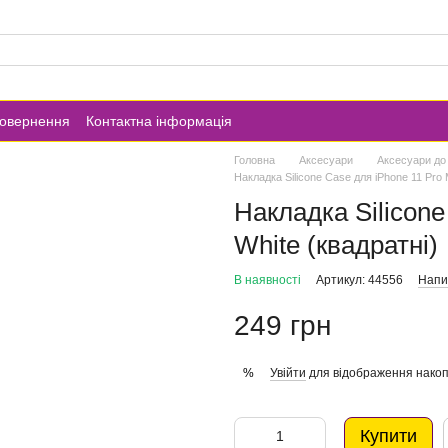
повернення
Контактна інформація
Головна
Аксесуари
Аксесуари до
Накладка Silicone Case для iPhone 11 Pro 
Накладка Silicone
White (квадратні)
В наявності
Артикул: 44556
Напис
249 грн
Увійти
для відображення накоп
%
Купити