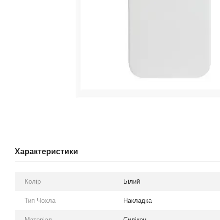
Характеристики
Колір
Білий
Тип Чохла
Накладка
Матеріал
Силікон