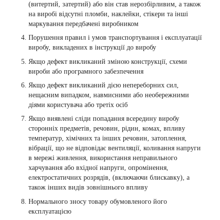
(витертий, затертий) або він став нерозбірливим, а також
на виробі відсутні пломби, наклейки, стікери та інші
маркування передбачені виробником
Порушення правил і умов транспортування і експлуатації
виробу, викладених в інструкції до виробу
Якщо дефект викликаний зміною конструкції, схеми
вироби або програмного забезпечення
Якщо дефект викликаний дією непереборних сил,
нещасним випадком, навмисними або необережними
діями користувача або третіх осіб
Якщо виявлені сліди попадання всередину виробу
сторонніх предметів, речовин, рідин, комах, впливу
температур, хімічних та інших речовин, затоплення,
вібрації, що не відповідає вентиляції, коливання напруги
в мережі живлення, використання неправильного
харчування або вхідної напруги, опромінення,
електростатичних розрядів, (включаючи блискавку), а
також інших видів зовнішнього впливу
Нормального зносу товару обумовленого його
експлуатацією