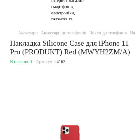
Аксесуари
Аксесуари до телефонів
Чохли до телефонів
Накл
Накладка Silicone Case для iPhone 11
Pro (PRODUKT) Red (MWYH2ZM/A)
В наявності
Артикул:
24162