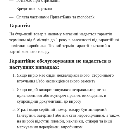
Готівкою при отриманні
Кредитною карткою
Оплата частинами ПриватБанк та monobank
Гарантія
На будь-який товар в нашому магазині надається гарантія
терміном від 6 місяців до 1 року в залежності від гарантійної
політики виробника. Точний термін гарантії вказаний в
картці кожного товару.
Гарантійне обслуговування не надається в
наступних випадках:
Якщо виріб має сліди некваліфікованого, стороннього
втручання і/або несанкціонованого ремонту
Якщо виріб використовувався неправильно, не за
призначенням або всупереч правил, викладених в
супровідній документації до виробу
У разі якщо серійний номер товару був знищений
(витертий, затертий) або він став нерозбірливим, а також
на виробі відсутні пломби, наклейки, стікери та інші
маркування передбачені виробником