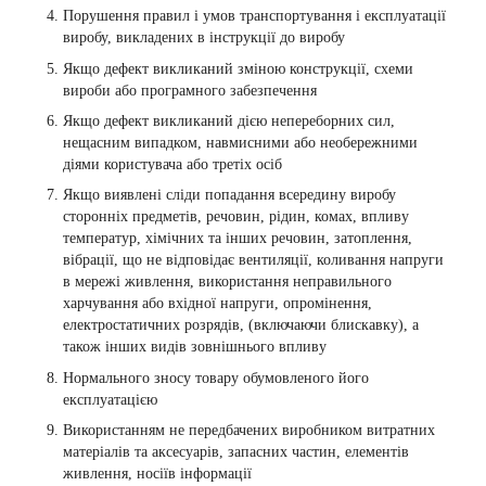
Порушення правил і умов транспортування і експлуатації
виробу, викладених в інструкції до виробу
Якщо дефект викликаний зміною конструкції, схеми
вироби або програмного забезпечення
Якщо дефект викликаний дією непереборних сил,
нещасним випадком, навмисними або необережними
діями користувача або третіх осіб
Якщо виявлені сліди попадання всередину виробу
сторонніх предметів, речовин, рідин, комах, впливу
температур, хімічних та інших речовин, затоплення,
вібрації, що не відповідає вентиляції, коливання напруги
в мережі живлення, використання неправильного
харчування або вхідної напруги, опромінення,
електростатичних розрядів, (включаючи блискавку), а
також інших видів зовнішнього впливу
Нормального зносу товару обумовленого його
експлуатацією
Використанням не передбачених виробником витратних
матеріалів та аксесуарів, запасних частин, елементів
живлення, носіїв інформації