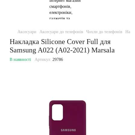
Аксесуари
Аксесуари до телефонів
Чохли до телефонів
Накла
Накладка Silicone Cover Full для
Samsung A022 (A02-2021) Marsala
В наявності
Артикул:
29786