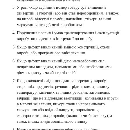
У разі якщо серійний номер товару був знищений
(витертий, затертий) або він став нерозбірливим, а також
на виробі відсутні пломби, наклейки, стікери та інші
маркування передбачені виробником
Порушення правил і умов транспортування і експлуатації
виробу, викладених в інструкції до виробу
Якщо дефект викликаний зміною конструкції, схеми
вироби або програмного забезпечення
Якщо дефект викликаний дією непереборних сил,
нещасним випадком, навмисними або необережними
діями користувача або третіх осіб
Якщо виявлені сліди попадання всередину виробу
сторонніх предметів, речовин, рідин, комах, впливу
температур, хімічних та інших речовин, затоплення,
вібрації, що не відповідає вентиляції, коливання напруги
в мережі живлення, використання неправильного
харчування або вхідної напруги, опромінення,
електростатичних розрядів, (включаючи блискавку), а
також інших видів зовнішнього впливу
Нормального зносу товару обумовленого його