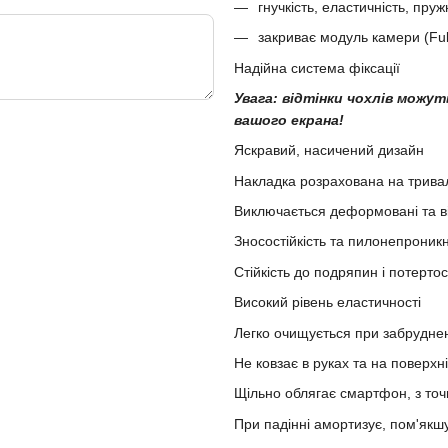
гнучкість, еластичність, пру
закриває модуль камери (Ful
Надійна система фіксації
Увага: відтінки чохлів можу
вашого екрана!
Яскравий, насичений дизайн
Накладка розрахована на трива
Виключається деформовані та в
Зносостійкість та пилонепроникн
Стійкість до подряпин і потерто
Високий рівень еластичності
Легко очищується при забрудне
Не ковзає в руках та на поверхні
Щільно облягає смартфон, з то
При падінні амортизує, пом'якш