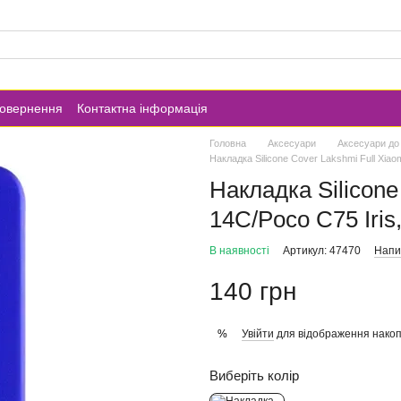
повернення
Контактна інформація
Головна
Аксесуари
Аксесуари до
Накладка Silicone Cover Lakshmi Full Xiao
Накладка Silicone
14C/Poco C75 Iris
В наявності
Артикул: 47470
Напис
140 грн
Увійти
для відображення накоп
%
Виберіть колір