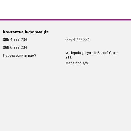
Контактна інформація
095 4 777 234
095 4 777 234
068 6 777 234
м. Чернівці, вул. Небесної Сотні,
Передзвонити вам?
21а
Мапа проїзду