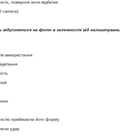
жність, поверхня анти-відбитки
l camera)
ть відрізнятися на фото в залежності від налаштувань
ле використання
іцвітання
ість
стей
ннях
чністю приймаючи його форму
уючи удар