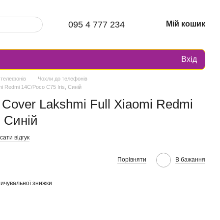
095 4 777 234
Мій кошик
Вхід
 телефонів
Чохли до телефонів
mi Redmi 14C/Poco C75 Iris, Синій
 Cover Lakshmi Full Xiaomi Redmi
, Синій
ати відгук
Порівняти
В бажання
ичувальної знижки