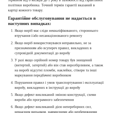
терміном від 6 місяців до 1 року в залежності від гарантійної
політики виробника. Точний термін гарантії вказаний в
картці кожного товару.
Гарантійне обслуговування не надається в
наступних випадках:
Якщо виріб має сліди некваліфікованого, стороннього
втручання і/або несанкціонованого ремонту
Якщо виріб використовувався неправильно, не за
призначенням або всупереч правил, викладених в
супровідній документації до виробу
У разі якщо серійний номер товару був знищений
(витертий, затертий) або він став нерозбірливим, а також
на виробі відсутні пломби, наклейки, стікери та інші
маркування передбачені виробником
Порушення правил і умов транспортування і експлуатації
виробу, викладених в інструкції до виробу
Якщо дефект викликаний зміною конструкції, схеми
вироби або програмного забезпечення
Якщо дефект викликаний дією непереборних сил,
нещасним випадком, навмисними або необережними