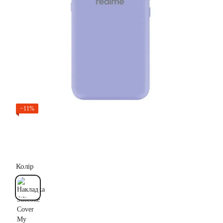
−11%
Колір