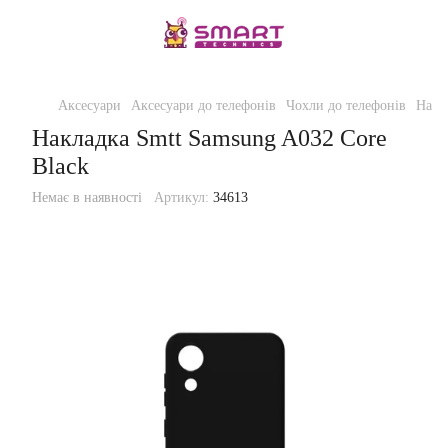
Аксесуари
Аксесуари до телефонів
Чохли до телефонів
Накл
Накладка Smtt Samsung A032 Core
Black
Немає в наявності
Артикул:
34613