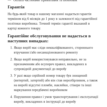
Оплата частинами ПриватБанк та monobank
Гарантія
На будь-який товар в нашому магазині надається гарантія
терміном від 6 місяців до 1 року в залежності від гарантійної
політики виробника. Точний термін гарантії вказаний в
картці кожного товару.
Гарантійне обслуговування не надається в
наступних випадках:
Якщо виріб має сліди некваліфікованого, стороннього
втручання і/або несанкціонованого ремонту
Якщо виріб використовувався неправильно, не за
призначенням або всупереч правил, викладених в
супровідній документації до виробу
У разі якщо серійний номер товару був знищений
(витертий, затертий) або він став нерозбірливим, а також
на виробі відсутні пломби, наклейки, стікери та інші
маркування передбачені виробником
Порушення правил і умов транспортування і експлуатації
виробу, викладених в інструкції до виробу