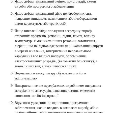
Якщо дефект викликаний зміною конструкції, схеми
вироби або програмного забезпечення
Якщо дефект викликаний дією непереборних сил,
нещасним випадком, навмисними або необережними
діями користувача або третіх осіб
Якщо виявлені сліди попадання всередину виробу
сторонніх предметів, речовин, рідин, комах, впливу
температур, хімічних та інших речовин, затоплення,
вібрації, що не відповідає вентиляції, коливання напруги
в мережі живлення, використання неправильного
харчування або вхідної напруги, опромінення,
електростатичних розрядів, (включаючи блискавку), а
також інших видів зовнішнього впливу
Нормального зносу товару обумовленого його
експлуатацією
Використанням не передбачених виробником витратних
матеріалів та аксесуарів, запасних частин, елементів
живлення, носіїв інформації
Вірусного ураження, використання програмного
забезпечення, яке не входить в комплект виробу, або є
неліцензійним, або неправильної установки програмного