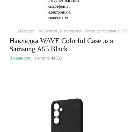
Аксесуари
Аксесуари до телефонів
Чохли до телефонів
Накл
Накладка WAVE Colorful Case для
Samsung A55 Black
В наявності
Артикул:
44350