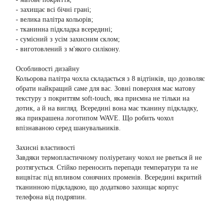
- захищає всі бічні грані;
- велика палітра кольорів;
- тканинна підкладка всередині;
- сумісний з усім захисним склом;
- виготовлений з м'якого силікону.
Особливості дизайну
Кольорова палітра чохла складається з 8 відтінків, що дозволяє
обрати найкращий саме для вас. Зовні поверхня має матову
текстуру з покриттям soft-touch, яка приємна не тільки на
дотик, а й на вигляд. Всередині вона має тканину підкладку,
яка прикрашена логотипом WAVE. Що робить чохол
впізнаваною серед шанувальників.
Захисні властивості
Завдяки термопластичному поліуретану чохол не рветься й не
розтягується. Стійко переносить перепади температури та не
вицвітає під впливом сонячних променів. Всередині вкритий
тканинною підкладкою, що додатково захищає корпус
телефона від подряпин.