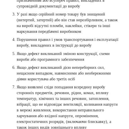
призначенням або всупереч правил, викладених в
супровідній документації до виробу
У разі якщо серійний номер товару був знищений
(витертий, затертий) або він став нерозбірливим, а також
на виробі відсутні пломби, наклейки, стікери та інші
маркування передбачені виробником
Порушення правил і умов транспортування і експлуатації
виробу, викладених в інструкції до виробу
Якщо дефект викликаний зміною конструкції, схеми
вироби або програмного забезпечення
Якщо дефект викликаний дією непереборних сил,
нещасним випадком, навмисними або необережними
діями користувача або третіх осіб
Якщо виявлені сліди попадання всередину виробу
сторонніх предметів, речовин, рідин, комах, впливу
температур, хімічних та інших речовин, затоплення,
вібрації, що не відповідає вентиляції, коливання напруги
в мережі живлення, використання неправильного
харчування або вхідної напруги, опромінення,
електростатичних розрядів, (включаючи блискавку), а
також інших видів зовнішнього впливу