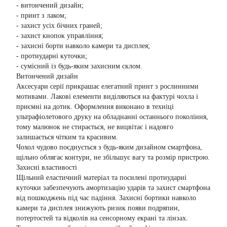
- витончений дизайн;
- принт з лаком;
- захист усіх бічних граней;
- захист кнопок управління;
- захисні борти навколо камери та дисплея;
- протиударні куточки;
- сумісний із будь-яким захисним склом.
Витончений дизайн
Аксесуари серії прикрашає елегатний принт з рослинними
мотивами. Лакові елементи виділяються на фактурі чохла і
приємні на дотик. Оформлення виконано в техніці
ультрафіолетового друку на обладнанні останнього покоління,
тому малюнок не стирається, не вицвітає і надовго
залишається чітким та красивим.
Чохол чудово поєднується з будь-яким дизайном смартфона,
щільно облягає контури, не збільшує вагу та розмір пристрою.
Захисні властивості
Щільний еластичний матеріал та посилені протиударні
куточки забезпечують амортизацію ударів та захист смартфона
від пошкоджень під час падіння. Захисні бортики навколо
камери та дисплея знижують ризик появи подряпин,
потертостей та відколів на сенсорному екрані та лінзах.