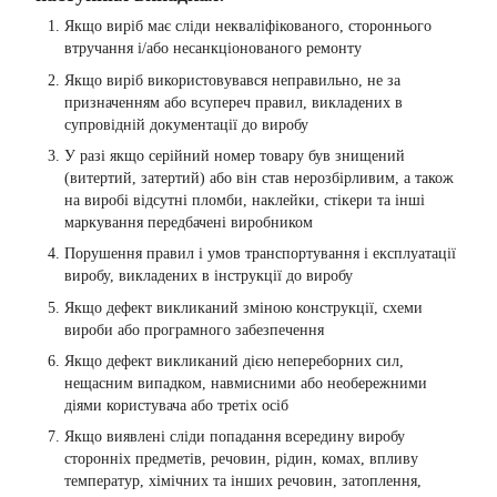
Якщо виріб має сліди некваліфікованого, стороннього
втручання і/або несанкціонованого ремонту
Якщо виріб використовувався неправильно, не за
призначенням або всупереч правил, викладених в
супровідній документації до виробу
У разі якщо серійний номер товару був знищений
(витертий, затертий) або він став нерозбірливим, а також
на виробі відсутні пломби, наклейки, стікери та інші
маркування передбачені виробником
Порушення правил і умов транспортування і експлуатації
виробу, викладених в інструкції до виробу
Якщо дефект викликаний зміною конструкції, схеми
вироби або програмного забезпечення
Якщо дефект викликаний дією непереборних сил,
нещасним випадком, навмисними або необережними
діями користувача або третіх осіб
Якщо виявлені сліди попадання всередину виробу
сторонніх предметів, речовин, рідин, комах, впливу
температур, хімічних та інших речовин, затоплення,