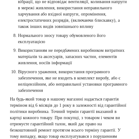
вібрації, що не відповідає вентиляції, коливання напруги
в мережі живлення, використання неправильного
харчування або вхідної напруги, опромінення,
електростатичних розрядів, (включаючи блискавку), а
також інших видів зовнішнього впливу
Нормального зносу товару обумовленого його
експлуатацією
Використанням не передбачених виробником витратних
матеріалів та аксесуарів, запасних частин, елементів
живлення, носіїв інформації
Вірусного ураження, використання програмного
забезпечення, яке не входить в комплект виробу, або є
неліцензійним, або неправильної установки програмного
забезпечення
На будь-який товар в нашому магазині надається гарантія
терміном від 6 місяців до 1 року в залежності від гарантійної
політики виробника. Точний термін гарантії вказаний в
картці кожного товару. При покупці, з товаром і чеком ви
отримуєте гарантійний талон, який дає право на
безкоштовний ремонт протягом всього терміну гарантії. У
тому випадку, якщо товар експлуатувався з порушенням