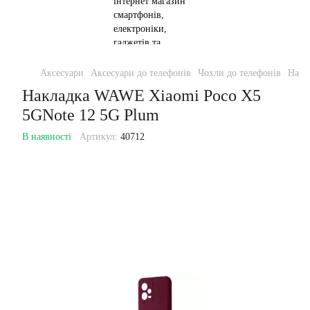
Аксесуари
Аксесуари до телефонів
Чохли до телефонів
Накл
Накладка WAWE Xiaomi Poco X5
5GNote 12 5G Plum
В наявності
Артикул:
40712