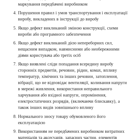
маркування передбачені виробником
Порушення правил і умов транспортування і експлуатації
виробу, викладених в інструкції до виробу
Якщо дефект викликаний зміною конструкції, схеми
вироби або програмного забезпечення
Якщо дефект викликаний дією непереборних сил,
нещасним випадком, навмисними або необережними
діями користувача або третіх осіб
Якщо виявлені сліди попадання всередину виробу
сторонніх предметів, речовин, рідин, комах, впливу
температур, хімічних та інших речовин, затоплення,
вібрації, що не відповідає вентиляції, коливання напруги
в мережі живлення, використання неправильного
харчування або вхідної напруги, опромінення,
електростатичних розрядів, (включаючи блискавку), а
також інших видів зовнішнього впливу
Нормального зносу товару обумовленого його
експлуатацією
Використанням не передбачених виробником витратних
матеріалів та аксесуарів, запасних частин, елементів