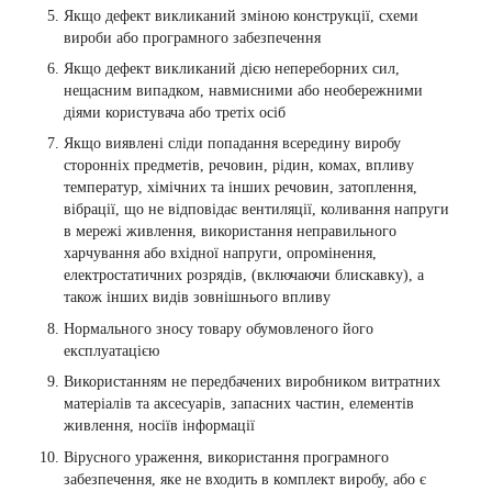
Якщо дефект викликаний зміною конструкції, схеми
вироби або програмного забезпечення
Якщо дефект викликаний дією непереборних сил,
нещасним випадком, навмисними або необережними
діями користувача або третіх осіб
Якщо виявлені сліди попадання всередину виробу
сторонніх предметів, речовин, рідин, комах, впливу
температур, хімічних та інших речовин, затоплення,
вібрації, що не відповідає вентиляції, коливання напруги
в мережі живлення, використання неправильного
харчування або вхідної напруги, опромінення,
електростатичних розрядів, (включаючи блискавку), а
також інших видів зовнішнього впливу
Нормального зносу товару обумовленого його
експлуатацією
Використанням не передбачених виробником витратних
матеріалів та аксесуарів, запасних частин, елементів
живлення, носіїв інформації
Вірусного ураження, використання програмного
забезпечення, яке не входить в комплект виробу, або є