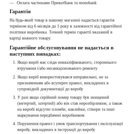
Оплата частинами ПриватБанк та monobank
Гарантія
На будь-який товар в нашому магазині надається гарантія
терміном від 6 місяців до 1 року в залежності від гарантійної
політики виробника. Точний термін гарантії вказаний в
картці кожного товару.
Гарантійне обслуговування не надається в
наступних випадках:
Якщо виріб має сліди некваліфікованого, стороннього
втручання і/або несанкціонованого ремонту
Якщо виріб використовувався неправильно, не за
призначенням або всупереч правил, викладених в
супровідній документації до виробу
У разі якщо серійний номер товару був знищений
(витертий, затертий) або він став нерозбірливим, а також
на виробі відсутні пломби, наклейки, стікери та інші
маркування передбачені виробником
Порушення правил і умов транспортування і експлуатації
виробу, викладених в інструкції до виробу