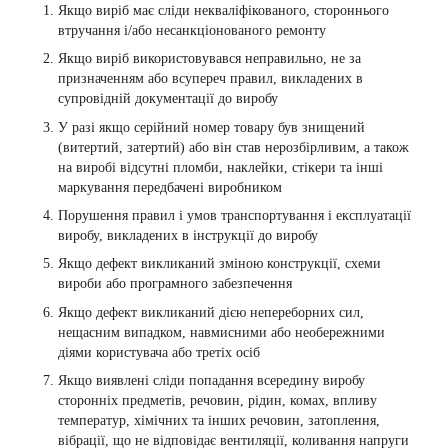
Якщо виріб має сліди некваліфікованого, стороннього
втручання і/або несанкціонованого ремонту
Якщо виріб використовувався неправильно, не за
призначенням або всупереч правил, викладених в
супровідній документації до виробу
У разі якщо серійний номер товару був знищений
(витертий, затертий) або він став нерозбірливим, а також
на виробі відсутні пломби, наклейки, стікери та інші
маркування передбачені виробником
Порушення правил і умов транспортування і експлуатації
виробу, викладених в інструкції до виробу
Якщо дефект викликаний зміною конструкції, схеми
вироби або програмного забезпечення
Якщо дефект викликаний дією непереборних сил,
нещасним випадком, навмисними або необережними
діями користувача або третіх осіб
Якщо виявлені сліди попадання всередину виробу
сторонніх предметів, речовин, рідин, комах, впливу
температур, хімічних та інших речовин, затоплення,
вібрації, що не відповідає вентиляції, коливання напруги