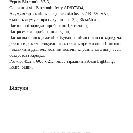
Версія Bluetooth: V5.3;
Основний чіп Bluetooth: Jerry AD6973D4;
Акумулятор: ємність зарядного відсіку: 3,7 В, 280 мАh;
Ємність акумулятора навушників: 3,7, 35 мАh x 2;
Час повної зарядки: приблизно 1,5 години;
Час розмови: приблизно 5 годин;
Час вимкнення в режимі очікування: після повного заряду час
роботи в режимі очікування становить приблизно 3-6 місяців;
, відхилити дзвінок, мовний помічник, розпізнавання у вусі,
бездротова зарядка;
Розмір: 45,2 х 60,6 х 21,7 мм; : зарядний кабель Lightning;
Колір: білий.
Відгуки
Додайте перший відгук