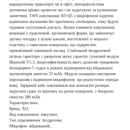
маршрутному транспорті чи в офісі, мініаудіосистема
допоможе цікаво провести час і не нудьгувати за рутинними
заняттями. TWS навушники XO Q5 з мікрофоном наділені
відмінним звучанням без критичних спотворень, тому будуть
чудовим супутником для всіх. Вушні елементи навушників
виконані у практичній, ергономічній формі, що забезпечує
зручну посадку у вушні канали, виготовлені із міцного
пластику з глянсовою поверхнею, що підкреслює
привабливий зовнішній вигляд. Стабільний бездротовий
зв'язок гарнітури з джерелом звуку гарантує сучасний модуль
Bluetooth V5.3, енергоефективність якого дозволяє працювати
безперервно 5 годин в режимі відтворення від вбудованих
акумуляторів ємністю 35 mAh. Модель оснащена сенсорним
керуванням і відмінним мікрофоном, що реалістично передає
мову. Зарядний кейс навушників має компактні розміри,
округлені грані та приємну на дотик поверхню, з батареєю
ємністю 280 mAh.
Характеристики:
Бренд: XO;
Вид навушників: вакуумні;
Тип підключення: бездротове;
Мікрофон: вбудований;