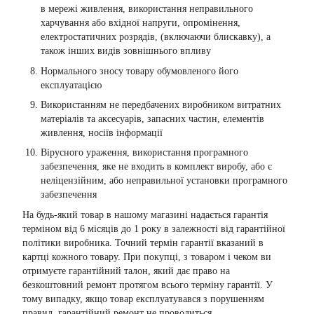
в мережі живлення, використання неправильного
харчування або вхідної напруги, опромінення,
електростатичних розрядів, (включаючи блискавку), а
також інших видів зовнішнього впливу
Нормального зносу товару обумовленого його
експлуатацією
Використанням не передбачених виробником витратних
матеріалів та аксесуарів, запасних частин, елементів
живлення, носіїв інформації
Вірусного ураження, використання програмного
забезпечення, яке не входить в комплект виробу, або є
неліцензійним, або неправильної установки програмного
забезпечення
На будь-який товар в нашому магазині надається гарантія
терміном від 6 місяців до 1 року в залежності від гарантійної
політики виробника. Точний термін гарантії вказаний в
картці кожного товару. При покупці, з товаром і чеком ви
отримуєте гарантійний талон, який дає право на
безкоштовний ремонт протягом всього терміну гарантії. У
тому випадку, якщо товар експлуатувався з порушенням
правил, гарантійний ремонт не проводиться.