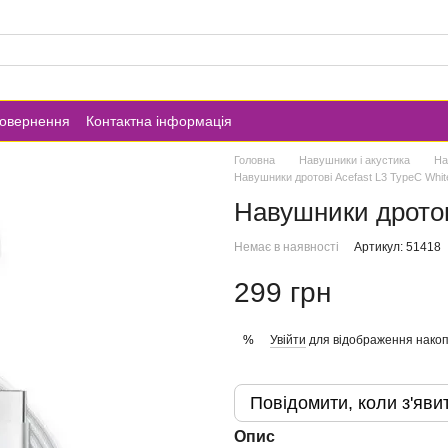
повернення
Контактна інформація
Головна
Навушники і акустика
На
Навушники дротові Acefast L3 TypeC Whit
Навушники дротов
Немає в наявності
Артикул: 51418
299 грн
Увійти
для відображення накоп
%
Повідомити, коли з'яви
Опис