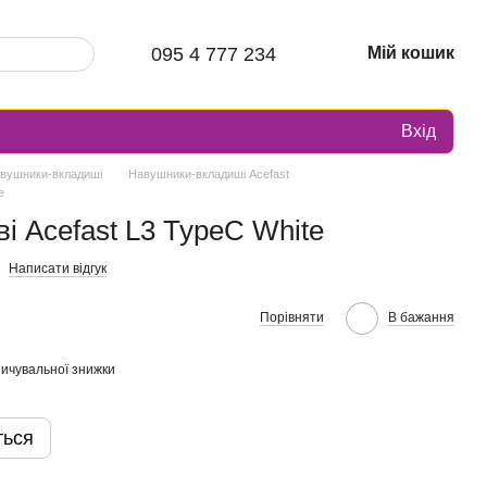
095 4 777 234
Мій кошик
Вхід
вушники-вкладиші
Навушники-вкладиші Acefast
e
і Acefast L3 TypeC White
Написати відгук
Порівняти
В бажання
ичувальної знижки
ться