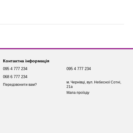
Контактна інформація
095 4 777 234
095 4 777 234
068 6 777 234
м. Чернівці, вул. Небесної Сотні,
Передзвонити вам?
21а
Мапа проїзду