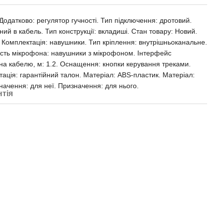
 Додатково: регулятор гучності. Тип підключення: дротовий.
ий в кабель. Тип конструкції: вкладиші. Стан товару: Новий.
 Комплектація: навушники. Тип кріплення: внутрішньоканальне.
сть мікрофона: навушники з мікрофоном. Інтерфейс
на кабелю, м: 1.2. Оснащення: кнопки керування треками.
ація: гарантійний талон. Матеріал: ABS-пластик. Матеріал:
начення: для неї. Призначення: для нього.
нтія