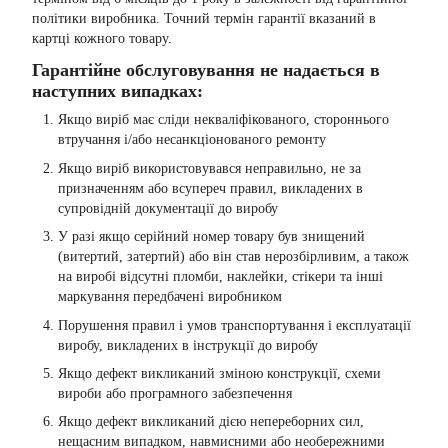
політики виробника. Точний термін гарантії вказаний в
картці кожного товару.
Гарантійне обслуговування не надається в
наступних випадках:
Якщо виріб має сліди некваліфікованого, стороннього
втручання і/або несанкціонованого ремонту
Якщо виріб використовувався неправильно, не за
призначенням або всупереч правил, викладених в
супровідній документації до виробу
У разі якщо серійний номер товару був знищений
(витертий, затертий) або він став нерозбірливим, а також
на виробі відсутні пломби, наклейки, стікери та інші
маркування передбачені виробником
Порушення правил і умов транспортування і експлуатації
виробу, викладених в інструкції до виробу
Якщо дефект викликаний зміною конструкції, схеми
вироби або програмного забезпечення
Якщо дефект викликаний дією непереборних сил,
нещасним випадком, навмисними або необережними