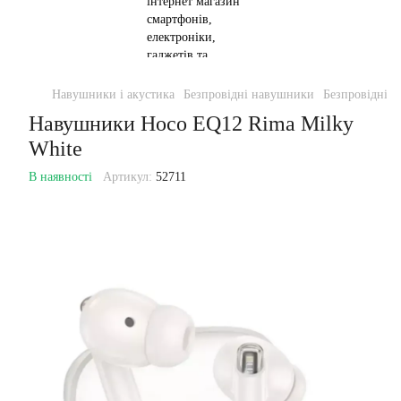
Навушники і акустика
Безпровідні навушники
Безпровідні 
Навушники Hoco EQ12 Rima Milky
White
В наявності
Артикул:
52711