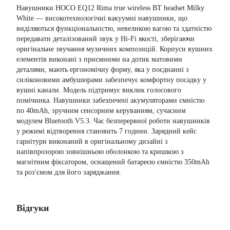
Навушники HOCO EQ12 Rima true wireless BT headset Milky
White — високотехнологічні вакуумні навушники, що
виділяються функціональністю, невеликою вагою та здатністю
передавати деталізований звук у Hi-Fi якості, зберігаючи
оригінальне звучання музичних композицій. Корпуси вушних
елементів виконані з приємними на дотик матовими
деталями, мають ергономічну форму, яка у поєднанні з
силіконовими амбушюрами забезпечує комфортну посадку у
вушні канали. Модель підтримує виклик голосового
помічника. Навушники забезпечені акумуляторами ємністю
по 40mAh, зручним сенсорним керуванням, сучасним
модулем Bluetooth V5.3. Час безперервної роботи навушників
у режимі відтворення становить 7 години. Зарядний кейс
гарнітури виконаний в оригінальному дизайні з
напівпрозорою зовнішньою оболонкою та кришкою з
магнітним фіксатором, оснащений батареєю ємністю 350mAh
та роз'ємом для його заряджання.
Відгуки