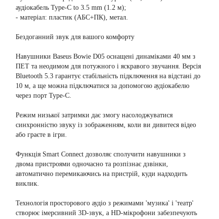
аудіокабель Type-C to 3.5 mm (1.2 м);
- матеріал: пластик (АБС+ПК), метал.
Бездоганний звук для вашого комфорту
Навушники Baseus Bowie D05 оснащені динаміками 40 мм з
ПЕТ та неодимом для потужного і яскравого звучання. Версія
Bluetooth 5.3 гарантує стабільність підключення на відстані до
10 м, а ще можна підключатися за допомогою аудіокабелю
через порт Type-C.
Режим низької затримки дає змогу насолоджуватися
синхронністю звуку із зображенням, коли ви дивитеся відео
або граєте в ігри.
Функція Smart Connect дозволяє сполучити навушники з
двома пристроями одночасно та розпізнає дзвінки,
автоматично перемикаючись на пристрій, куди надходить
виклик.
Технологія просторового аудіо з режимами 'музика' і 'театр'
створює імерсивний 3D-звук, а HD-мікрофони забезпечують