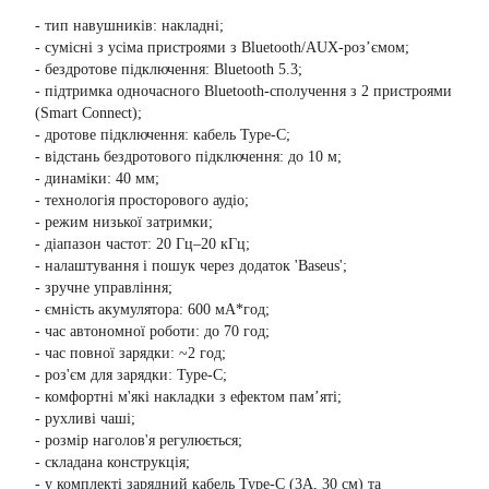
- тип навушників: накладні;
- сумісні з усіма пристроями з Bluetooth/AUX-роз’ємом;
- бездротове підключення: Bluetooth 5.3;
- підтримка одночасного Bluetooth-сполучення з 2 пристроями
(Smart Connect);
- дротове підключення: кабель Type-C;
- відстань бездротового підключення: до 10 м;
- динаміки: 40 мм;
- технологія просторового аудіо;
- режим низької затримки;
- діапазон частот: 20 Гц–20 кГц;
- налаштування і пошук через додаток 'Baseus';
- зручне управління;
- ємність акумулятора: 600 мА*год;
- час автономної роботи: до 70 год;
- час повної зарядки: ~2 год;
- роз'єм для зарядки: Type-C;
- комфортні м'які накладки з ефектом пам’яті;
- рухливі чаші;
- розмір наголов'я регулюється;
- складана конструкція;
- у комплекті зарядний кабель Type-C (3А, 30 см) та