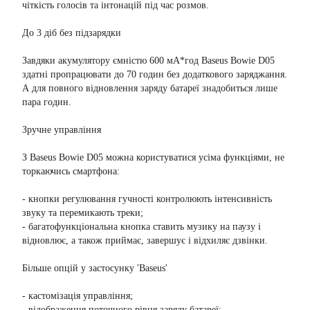
чіткість голосів та інтонацій під час розмов.
До 3 діб без підзарядки
Завдяки акумулятору ємністю 600 мА*год Baseus Bowie D05
здатні пропрацювати до 70 годин без додаткового заряджання.
А для повного відновлення заряду батареї знадобиться лише
пара годин.
Зручне управління
З Baseus Bowie D05 можна користуватися усіма функціями, не
торкаючись смартфона:
- кнопки регулювання гучності контролюють інтенсивність
звуку та перемикають треки;
- багатофункціональна кнопка ставить музику на паузу і
відновлює, а також приймає, завершує і відхиляє дзвінки.
Більше опцій у застосунку 'Baseus'
- кастомізація управління;
- відображення поточного рівня заряду батареї;