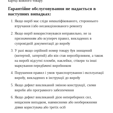
картці кожного товару.
Гарантійне обслуговування не надається в
наступних випадках:
Якщо виріб має сліди некваліфікованого, стороннього
втручання і/або несанкціонованого ремонту
Якщо виріб використовувався неправильно, не за
призначенням або всупереч правил, викладених в
супровідній документації до виробу
У разі якщо серійний номер товару був знищений
(витертий, затертий) або він став нерозбірливим, а також
на виробі відсутні пломби, наклейки, стікери та інші
маркування передбачені виробником
Порушення правил і умов транспортування і експлуатації
виробу, викладених в інструкції до виробу
Якщо дефект викликаний зміною конструкції, схеми
вироби або програмного забезпечення
Якщо дефект викликаний дією непереборних сил,
нещасним випадком, навмисними або необережними
діями користувача або третіх осіб