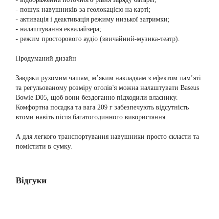
- пошук навушників за геолокацією на карті;
- активація і деактивація режиму низької затримки;
- налаштування еквалайзера;
- режим просторового аудіо (звичайний-музика-театр).
Продуманий дизайн
Завдяки рухомим чашам, м’яким накладкам з ефектом пам’яті
та регульованому розміру оголів'я можна налаштувати Baseus
Bowie D05, щоб вони бездоганно підходили власнику.
Комфортна посадка та вага 209 г забезпечують відсутність
втоми навіть після багатогодинного використання.
А для легкого транспортування навушники просто скласти та
помістити в сумку.
Відгуки