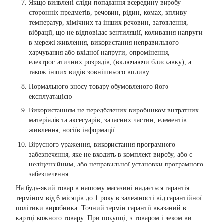
Якщо виявлені сліди попадання всередину виробу
сторонніх предметів, речовин, рідин, комах, впливу
температур, хімічних та інших речовин, затоплення,
вібрації, що не відповідає вентиляції, коливання напруги
в мережі живлення, використання неправильного
харчування або вхідної напруги, опромінення,
електростатичних розрядів, (включаючи блискавку), а
також інших видів зовнішнього впливу
Нормального зносу товару обумовленого його
експлуатацією
Використанням не передбачених виробником витратних
матеріалів та аксесуарів, запасних частин, елементів
живлення, носіїв інформації
Вірусного ураження, використання програмного
забезпечення, яке не входить в комплект виробу, або є
неліцензійним, або неправильної установки програмного
забезпечення
На будь-який товар в нашому магазині надається гарантія
терміном від 6 місяців до 1 року в залежності від гарантійної
політики виробника. Точний термін гарантії вказаний в
картці кожного товару. При покупці, з товаром і чеком ви