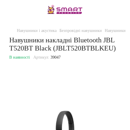
Навушники і акустика
Безпровідні навушники
Навушники на
Навушники накладні Bluetooth JBL
T520BT Black (JBLT520BTBLKEU)
В наявності
Артикул:
39047