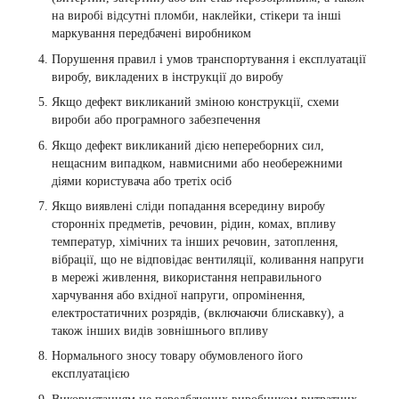
на виробі відсутні пломби, наклейки, стікери та інші
маркування передбачені виробником
Порушення правил і умов транспортування і експлуатації
виробу, викладених в інструкції до виробу
Якщо дефект викликаний зміною конструкції, схеми
вироби або програмного забезпечення
Якщо дефект викликаний дією непереборних сил,
нещасним випадком, навмисними або необережними
діями користувача або третіх осіб
Якщо виявлені сліди попадання всередину виробу
сторонніх предметів, речовин, рідин, комах, впливу
температур, хімічних та інших речовин, затоплення,
вібрації, що не відповідає вентиляції, коливання напруги
в мережі живлення, використання неправильного
харчування або вхідної напруги, опромінення,
електростатичних розрядів, (включаючи блискавку), а
також інших видів зовнішнього впливу
Нормального зносу товару обумовленого його
експлуатацією