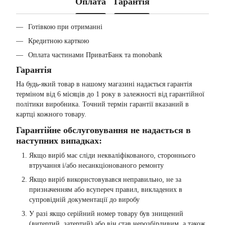
Оплата
Гарантія
Готівкою при отриманні
Кредитною карткою
Оплата частинами ПриватБанк та monobank
Гарантія
На будь-який товар в нашому магазині надається гарантія
терміном від 6 місяців до 1 року в залежності від гарантійної
політики виробника. Точний термін гарантії вказаний в
картці кожного товару.
Гарантійне обслуговування не надається в
наступних випадках:
Якщо виріб має сліди некваліфікованого, стороннього
втручання і/або несанкціонованого ремонту
Якщо виріб використовувався неправильно, не за
призначенням або всупереч правил, викладених в
супровідній документації до виробу
У разі якщо серійний номер товару був знищений
(витертий, затертий) або він став нерозбірливим, а також