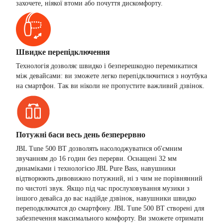
захочете, ніякої втоми або почуття дискомфорту.
Швидке перепідключення
Технологія дозволяє швидко і безперешкодно перемикатися
між девайсами: ви зможете легко перепідключитися з ноутбука
на смартфон. Так ви ніколи не пропустите важливий дзвінок.
Потужні баси весь день безперервно
JBL Tune 500 BT дозволять насолоджуватися об'ємним
звучанням до 16 годин без перерви. Оснащені 32 мм
динаміками і технологією JBL Pure Bass, навушники
відтворюють дивовижно потужний, ні з чим не порівнянний
по чистоті звук. Якщо під час прослуховування музики з
іншого девайса до вас надійде дзвінок, навушники швидко
переподключатся до смартфону. JBL Tune 500 BT створені для
забезпечення максимального комфорту. Ви зможете отримати