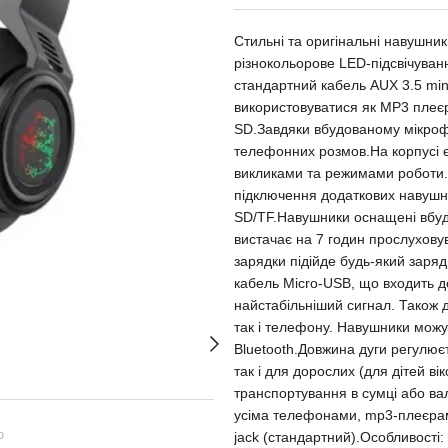
Стильні та оригінальні навушни
різнокольорове LED-підсвічуван
стандартний кабель AUX 3.5 min
використовуватися як MP3 плеєр
SD.Завдяки вбудованому мікроф
телефонних розмов.На корпусі є
викликами та режимами роботи.
підключення додаткових навушник
SD/TF.Навушники оснащені вбуд
вистачає на 7 годин прослухову
зарядки підійде будь-який заряд
кабель Micro-USB, що входить до
найстабільніший сигнал. Також 
так і телефону. Навушники мож
Bluetooth.Довжина дуги регулюєт
так і для дорослих (для дітей в
транспортування в сумці або валі
усіма телефонами, mp3-плеєрам
ю
jack (стандартний).Особливості: