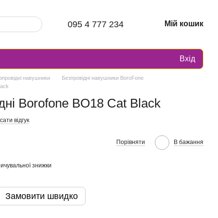
095 4 777 234
Мій кошик
Вхід
зпровідні навушники
Безпровідні навушники BoroFone
lack
ні Borofone BO18 Cat Black
ати відгук
Порівняти
В бажання
ичувальної знижки
Замовити швидко