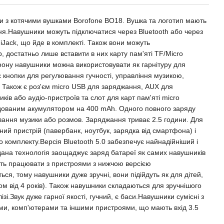
ки з котячими вушками Borofone BO18. Вушка та логотип мають
ня.Навушники можуть підключатися через Bluetooth або через
iJack, що йде в комплекті. Також вони можуть
, достатньо лише вставити в них карту пам'яті TF/Micro
ону навушники можна використовувати як гарнітуру для
 кнопки для регулювання гучності, управління музикою,
 Також є роз'єм micro USB для заряджання, AUX для
ів або аудіо-пристроїв та слот для карт пам'яті micro
ованим акумулятором на 400 mAh. Одного повного заряду
вання музики або розмов. Заряджання триває 2.5 години. Для
ний пристрій (павербанк, ноутбук, зарядка від смартфона) і
 комплекту.Версія Bluetooth 5.0 забезпечує найнадійніший і
дана технологія заощаджує заряд батареї як самих навушників
уть працювати з пристроями з нижчою версією
ься, тому навушники дуже зручні, вони підійдуть як для дітей,
іком від 4 років). Також навушники складаються для зручнішого
зі.Звук дуже гарної якості, гучний, є баси.Навушники сумісні з
и, комп'ютерами та іншими пристроями, що мають вхід 3.5