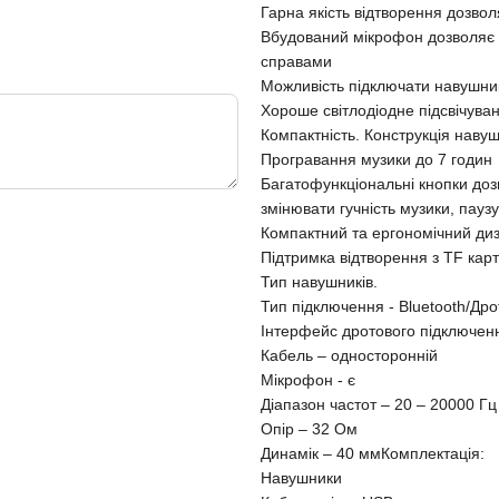
Гарна якість відтворення дозв
Вбудований мікрофон дозволяє в
справами
Можливість підключати навушники
Хороше світлодіодне підсвічува
Компактність. Конструкція навуш
Програвання музики до 7 годин
Багатофункціональні кнопки дозв
змінювати гучність музики, пауз
Компактний та ергономічний ди
Підтримка відтворення з TF карт
Тип навушників.
Тип підключення - Bluetooth/Др
Інтерфейс дротового підключенн
Кабель – односторонній
Мікрофон - є
Діапазон частот – 20 – 20000 Гц
Опір – 32 Ом
Динамік – 40 ммКомплектація:
Навушники