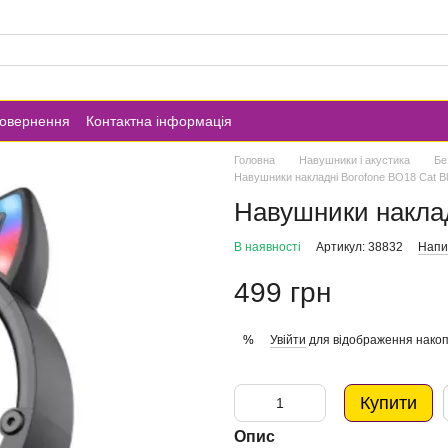
повернення
Контактна інформація
Головна
Навушники і акустика
Бе
Навушники накладні Borofone BO18 Cat B
Навушники наклад
В наявності
Артикул: 38832
Напис
499 грн
Увійти
для відображення накоп
%
Купити
Опис