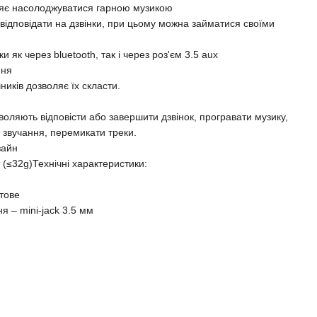
оляє насолоджуватися гарною музикою
ідповідати на дзвінки, при цьому можна займатися своїми
 як через bluetooth, так і через роз'єм 3.5 aux
ння
ників дозволяє їх скласти.
оляють відповісти або завершити дзвінок, програвати музику,
у звучання, перемикати треки.
зайн
 (≤32g)Технічні характеристики:
отове
я – mini-jack 3.5 мм