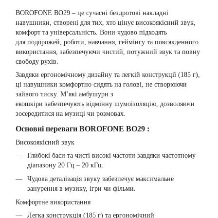
BOROFONE BO29 – це сучасні бездротові накладні
навушники, створені для тих, хто цінує високоякісний звук,
комфорт та універсальність. Вони чудово підходять
для подорожей, роботи, навчання, геймінгу та повсякденного
використання, забезпечуючи чистий, потужний звук та повну
свободу рухів.
Завдяки ергономічному дизайну та легкій конструкції (185 г),
ці навушники комфортно сидять на голові, не створюючи
зайвого тиску. М’які амбушури з
екошкіри забезпечують відмінну шумоізоляцію, дозволяючи
зосередитися на музиці чи розмовах.
Основні переваги BOROFONE BO29 :
Високоякісний звук
Глибокі баси та чисті високі частоти завдяки частотному
діапазону 20 Гц – 20 кГц.
Чудова деталізація звуку забезпечує максимальне
занурення в музику, ігри чи фільми.
Комфортне використання
Легка конструкція (185 г) та ергономічний