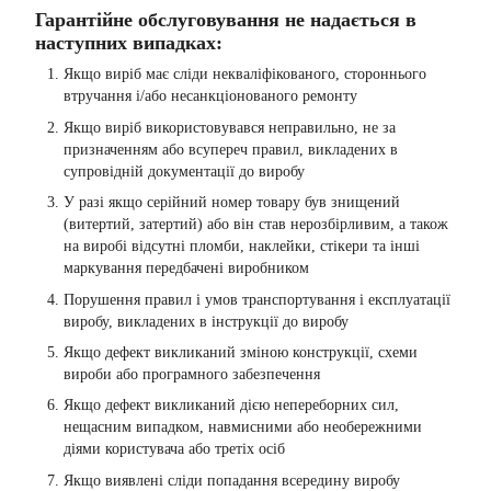
Гарантійне обслуговування не надається в
наступних випадках:
Якщо виріб має сліди некваліфікованого, стороннього
втручання і/або несанкціонованого ремонту
Якщо виріб використовувався неправильно, не за
призначенням або всупереч правил, викладених в
супровідній документації до виробу
У разі якщо серійний номер товару був знищений
(витертий, затертий) або він став нерозбірливим, а також
на виробі відсутні пломби, наклейки, стікери та інші
маркування передбачені виробником
Порушення правил і умов транспортування і експлуатації
виробу, викладених в інструкції до виробу
Якщо дефект викликаний зміною конструкції, схеми
вироби або програмного забезпечення
Якщо дефект викликаний дією непереборних сил,
нещасним випадком, навмисними або необережними
діями користувача або третіх осіб
Якщо виявлені сліди попадання всередину виробу