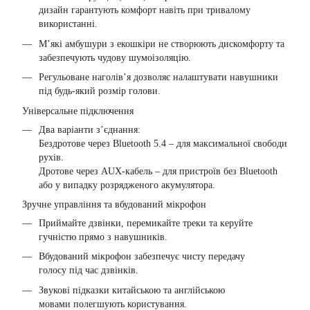
дизайн гарантують комфорт навіть при тривалому
використанні.
М’які амбушури з екошкіри не створюють дискомфорту та
забезпечують чудову шумоізоляцію.
Регульоване наголів’я дозволяє налаштувати навушники
під будь-який розмір голови.
Універсальне підключення
Два варіанти з’єднання:
Бездротове через Bluetooth 5.4 – для максимальної свободи
рухів.
Дротове через AUX-кабель – для пристроїв без Bluetooth
або у випадку розрядженого акумулятора.
Зручне управління та вбудований мікрофон
Приймайте дзвінки, перемикайте треки та керуйте
гучністю прямо з навушників.
Вбудований мікрофон забезпечує чисту передачу
голосу під час дзвінків.
Звукові підказки китайською та англійською
мовами полегшують користування.