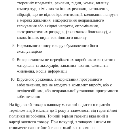
сторонніх предметів, речовин, рідин, комах, впливу
температур, хімічних та інших речовин, затоплення,
вібрації, що не відповідає вентиляції, коливання напруги
в мережі живлення, використання неправильного
харчування або вхідної напруги, опромінення,
електростатичних розрядів, (включаючи блискавку), а
також інших видів зовнішнього впливу
Нормального зносу товару обумовленого його
експлуатацією
Використанням не передбачених виробником витратних
матеріалів та аксесуарів, запасних частин, елементів
живлення, носіїв інформації
Вірусного ураження, використання програмного
забезпечення, яке не входить в комплект виробу, або є
неліцензійним, або неправильної установки програмного
забезпечення
На будь-який товар в нашому магазині надається гарантія
терміном від 6 місяців до 1 року в залежності від гарантійної
політики виробника. Точний термін гарантії вказаний в
картці кожного товару. При покупці, з товаром і чеком ви
отримуєте гарантійний талон, який дає право на