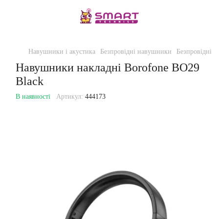
Навушники і акустика
Безпровідні навушники
Безпровідні 
Навушники накладні Borofone BO29
Black
В наявності
Артикул:
444173