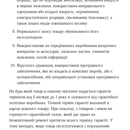
вібрації, що не відповідає вентиляції, коливання напруги
в мережі живлення, використання неправильного
харчування або вхідної напруги, опромінення,
електростатичних розрядів, (включаючи блискавку), а
також інших видів зовнішнього впливу
Нормального зносу товару обумовленого його
експлуатацією
Використанням не передбачених виробником витратних
матеріалів та аксесуарів, запасних частин, елементів
живлення, носіїв інформації
Вірусного ураження, використання програмного
забезпечення, яке не входить в комплект виробу, або є
неліцензійним, або неправильної установки програмного
забезпечення
На будь-який товар в нашому магазині надається гарантія
терміном від 6 місяців до 1 року в залежності від гарантійної
політики виробника. Точний термін гарантії вказаний в
картці кожного товару. При покупці, з товаром і чеком ви
отримуєте гарантійний талон, який дає право на
безкоштовний ремонт протягом всього терміну гарантії. У
тому випадку, якщо товар експлуатувався з порушенням