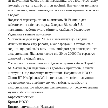
Ці навушники мають вигляд накладних, що забезпечує гарну
ізоляцію звуку та комфорт при носінні. Навушники не мають
вологозахист, тому рекомендується уникати прямого контакту
з водою.
Додаткові характеристики включають Hi-Fi Audio для
забезпечення якісного звуку. Завдяки Bluetooth 5.3,
навушники забезпечують міцне та стабільне бездротове
з'єднання з вашим пристроєм.
Місткість акумулятора 200 мАч забезпечує до 7 годин
максимального часу роботи, а час заряджання становить 2
години, що робить їх відмінним вибором для повсякденного
використання. Діапазон частот від 20 до 20000 Гц гарантує
широкий та чіткий звук.
У комплекті з навушниками йдуть зарядний кабель Type-C,
AUX-кабель для підключення дротових пристроїв, а також
інструкція, що полегшує навушники. Навушники HOCO
Charm BT Headphones W41 - це стильні та якісні навушники,
що пропонують відмінну звукову якість та комфортне
використання, що підходять для щоденного прослуховування
музики або спілкування.
Характеристики:
Бренд:
HOCO
Вигляд навушників:
Накладні