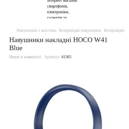
Навушники і акустика
Безпровідні навушники
Безпровідні 
Навушники накладні HOCO W41
Blue
Немає в наявності
Артикул:
41365