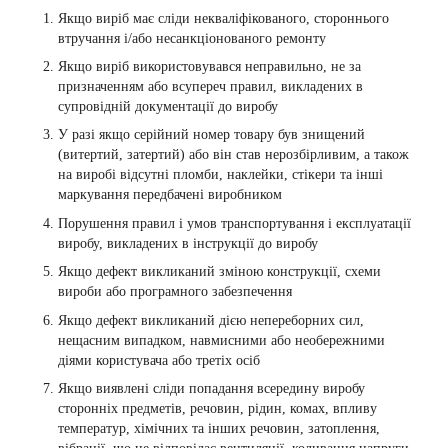
Якщо виріб має сліди некваліфікованого, стороннього
втручання і/або несанкціонованого ремонту
Якщо виріб використовувався неправильно, не за
призначенням або всупереч правил, викладених в
супровідній документації до виробу
У разі якщо серійний номер товару був знищений
(витертий, затертий) або він став нерозбірливим, а також
на виробі відсутні пломби, наклейки, стікери та інші
маркування передбачені виробником
Порушення правил і умов транспортування і експлуатації
виробу, викладених в інструкції до виробу
Якщо дефект викликаний зміною конструкції, схеми
вироби або програмного забезпечення
Якщо дефект викликаний дією непереборних сил,
нещасним випадком, навмисними або необережними
діями користувача або третіх осіб
Якщо виявлені сліди попадання всередину виробу
сторонніх предметів, речовин, рідин, комах, впливу
температур, хімічних та інших речовин, затоплення,