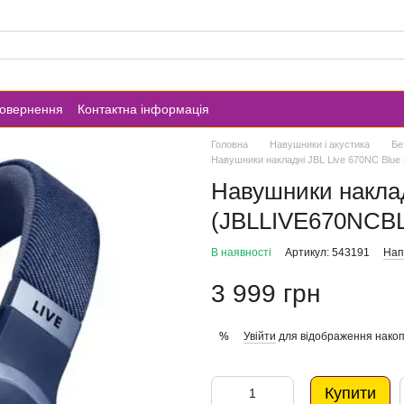
повернення
Контактна інформація
Головна
Навушники і акустика
Бе
Навушники накладні JBL Live 670NC Blu
Навушники наклад
(JBLLIVE670NCB
В наявності
Артикул: 543191
Нап
3 999 грн
Увійти
для відображення накоп
%
Купити