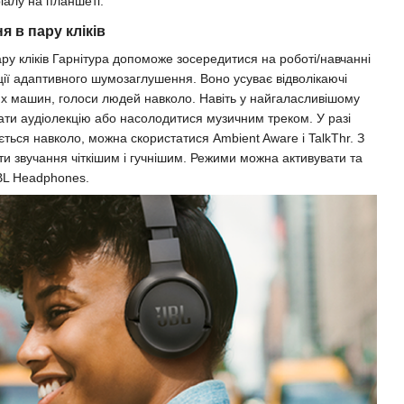
іалу на планшеті.
 в пару кліків
у кліків Гарнітура допоможе зосередитися на роботі/навчанні
ії адаптивного шумозаглушення. Воно усуває відволікаючі
х машин, голоси людей навколо. Навіть у найгаласливішому
ати аудіолекцію або насолодитися музичним треком. У разі
ається навколо, можна скористатися Ambient Aware і TalkThr. З
 звучання чіткішим і гучнішим. Режими можна активувати та
BL Headphones.