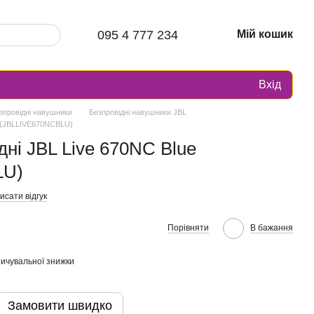
095 4 777 234
Мій кошик
Вхід
зпровідні навушники
Безпровідні навушники JBL
e (JBLLIVE670NCBLU)
ні JBL Live 670NC Blue
LU)
исати відгук
Порівняти
В бажання
ичувальної знижки
Замовити швидко