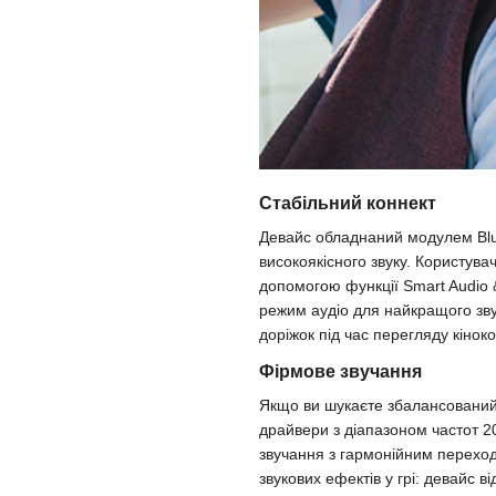
Стабільний коннект
Девайс обладнаний модулем Blue
високоякісного звуку. Користува
допомогою функції Smart Audio &
режим аудіо для найкращого зв
доріжок під час перегляду кіноко
Фірмове звучання
Якщо ви шукаєте збалансований з
драйвери з діапазоном частот 20
звучання з гармонійним переход
звукових ефектів у грі: девайс 