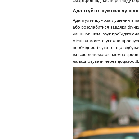
смартфон під час перегляду сер
Адаптуйте шумозаглушення
Адаптуйте шумозаглушення в пар
або розслабитися завдяки функц
чинники: шум, звук проїжджаючи
місці ви можете уважно прослух
необхідності чути те, що відбув
їхньою допомогою можна зробити
налаштовувати через додаток J