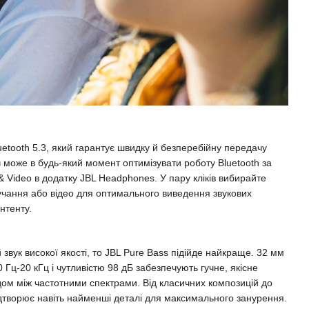
tooth 5.3, який гарантує швидку й безперебійну передачу
ч може в будь-який момент оптимізувати роботу Bluetooth за
 Video в додатку JBL Headphones. У пару кліків вибирайте
учання або відео для оптимального виведення звукових
нтенту.
вук високої якості, то JBL Pure Bass підійде найкраще. 32 мм
 Гц-20 кГц і чутливістю 98 дБ забезпечують гучне, якісне
ом між частотними спектрами. Від класичних композицій до
відтворює навіть найменші деталі для максимального занурення.