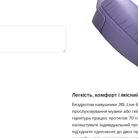
Легкість, комфорт і якісни
Бездротові навушники JBL Live 
прослуховування музики або гей
гарнітура працює протягом 70 г
налаштувати індивідуальний про
під'єднати одночасно до двох п