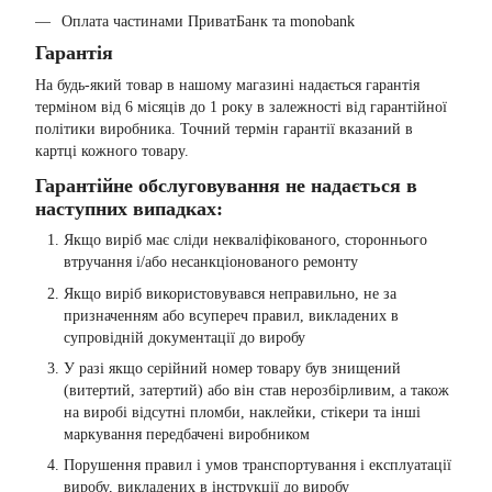
Оплата частинами ПриватБанк та monobank
Гарантія
На будь-який товар в нашому магазині надається гарантія
терміном від 6 місяців до 1 року в залежності від гарантійної
політики виробника. Точний термін гарантії вказаний в
картці кожного товару.
Гарантійне обслуговування не надається в
наступних випадках:
Якщо виріб має сліди некваліфікованого, стороннього
втручання і/або несанкціонованого ремонту
Якщо виріб використовувався неправильно, не за
призначенням або всупереч правил, викладених в
супровідній документації до виробу
У разі якщо серійний номер товару був знищений
(витертий, затертий) або він став нерозбірливим, а також
на виробі відсутні пломби, наклейки, стікери та інші
маркування передбачені виробником
Порушення правил і умов транспортування і експлуатації
виробу, викладених в інструкції до виробу