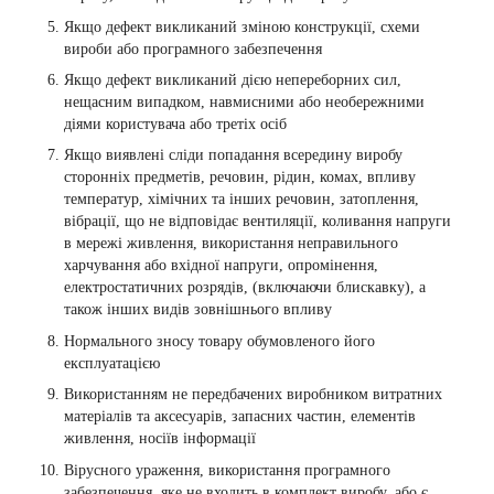
Якщо дефект викликаний зміною конструкції, схеми
вироби або програмного забезпечення
Якщо дефект викликаний дією непереборних сил,
нещасним випадком, навмисними або необережними
діями користувача або третіх осіб
Якщо виявлені сліди попадання всередину виробу
сторонніх предметів, речовин, рідин, комах, впливу
температур, хімічних та інших речовин, затоплення,
вібрації, що не відповідає вентиляції, коливання напруги
в мережі живлення, використання неправильного
харчування або вхідної напруги, опромінення,
електростатичних розрядів, (включаючи блискавку), а
також інших видів зовнішнього впливу
Нормального зносу товару обумовленого його
експлуатацією
Використанням не передбачених виробником витратних
матеріалів та аксесуарів, запасних частин, елементів
живлення, носіїв інформації
Вірусного ураження, використання програмного
забезпечення, яке не входить в комплект виробу, або є