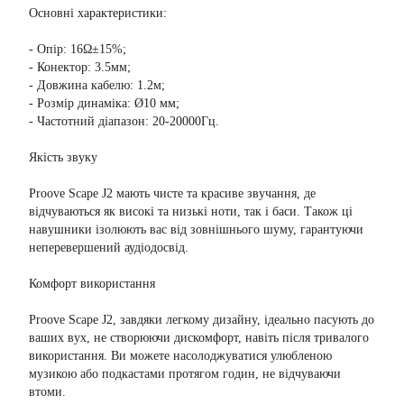
Основні характеристики:
- Опір: 16Ω±15%;
- Конектор: 3.5мм;
- Довжина кабелю: 1.2м;
- Розмір динаміка: Ø10 мм;
- Частотний діапазон: 20-20000Гц.
Якість звуку
Proove Scape J2 мають чисте та красиве звучання, де
відчуваються як високі та низькі ноти, так і баси. Також ці
навушники ізолюють вас від зовнішнього шуму, гарантуючи
неперевершений аудіодосвід.
Комфорт використання
Proove Scape J2, завдяки легкому дизайну, ідеально пасують до
ваших вух, не створюючи дискомфорт, навіть після тривалого
використання. Ви можете насолоджуватися улюбленою
музикою або подкастами протягом годин, не відчуваючи
втоми.