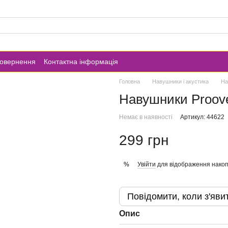
повернення
Контактна інформація
Головна
Навушники і акустика
На
Навушники Proove
Немає в наявності
Артикул: 44622
299 грн
Увійти
для відображення накоп
%
Повідомити, коли з'яви
Опис