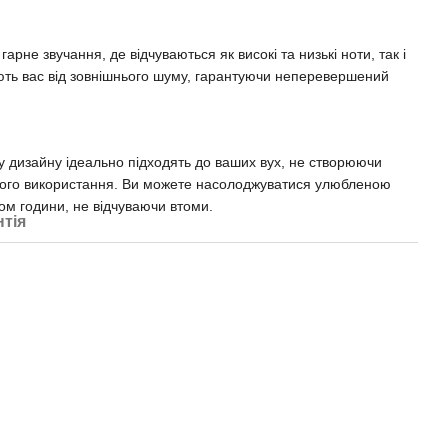
арне звучання, де відчуваються як високі та низькі ноти, так і
ють вас від зовнішнього шуму, гарантуючи неперевершений
у дизайну ідеально підходять до ваших вух, не створюючи
алого використання. Ви можете насолоджуватися улюбленою
м години, не відчуваючи втоми.
нтія