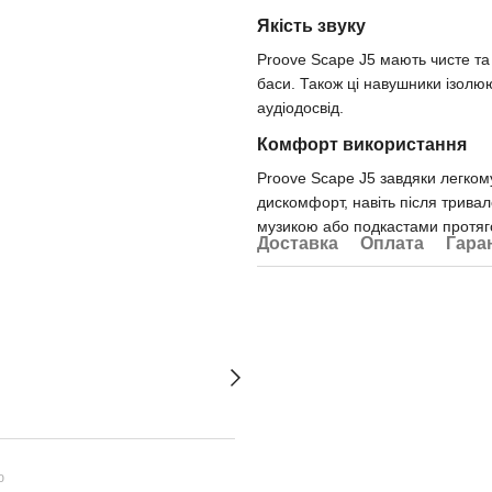
Якість звуку
Proove Scape J5 мають чисте та г
баси. Також ці навушники ізолю
аудіодосвід.
Комфорт використання
Proove Scape J5 завдяки легком
дискомфорт, навіть після трив
музикою або подкастами протяго
Доставка
Оплата
Гара
ю