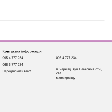
Контактна інформація
095 4 777 234
095 4 777 234
068 6 777 234
м. Чернівці, вул. Небесної Сотні,
Передзвонити вам?
21а
Мапа проїзду