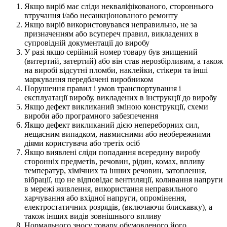
Якщо виріб має сліди некваліфікованого, стороннього
втручання і/або несанкціонованого ремонту
Якщо виріб використовувався неправильно, не за
призначенням або всупереч правил, викладених в
супровідній документації до виробу
У разі якщо серійний номер товару був знищений
(витертий, затертий) або він став нерозбірливим, а також
на виробі відсутні пломби, наклейки, стікери та інші
маркування передбачені виробником
Порушення правил і умов транспортування і
експлуатації виробу, викладених в інструкції до виробу
Якщо дефект викликаний зміною конструкції, схеми
вироби або програмного забезпечення
Якщо дефект викликаний дією непереборних сил,
нещасним випадком, навмисними або необережними
діями користувача або третіх осіб
Якщо виявлені сліди попадання всередину виробу
сторонніх предметів, речовин, рідин, комах, впливу
температур, хімічних та інших речовин, затоплення,
вібрації, що не відповідає вентиляції, коливання напруги
в мережі живлення, використання неправильного
харчування або вхідної напруги, опромінення,
електростатичних розрядів, (включаючи блискавку), а
також інших видів зовнішнього впливу
Нормального зносу товару обумовленого його