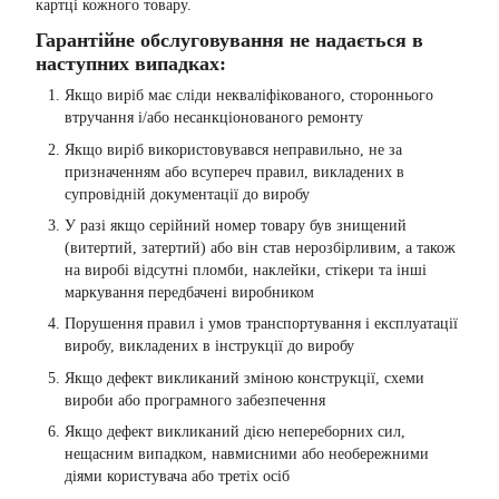
картці кожного товару.
Гарантійне обслуговування не надається в
наступних випадках:
Якщо виріб має сліди некваліфікованого, стороннього
втручання і/або несанкціонованого ремонту
Якщо виріб використовувався неправильно, не за
призначенням або всупереч правил, викладених в
супровідній документації до виробу
У разі якщо серійний номер товару був знищений
(витертий, затертий) або він став нерозбірливим, а також
на виробі відсутні пломби, наклейки, стікери та інші
маркування передбачені виробником
Порушення правил і умов транспортування і експлуатації
виробу, викладених в інструкції до виробу
Якщо дефект викликаний зміною конструкції, схеми
вироби або програмного забезпечення
Якщо дефект викликаний дією непереборних сил,
нещасним випадком, навмисними або необережними
діями користувача або третіх осіб