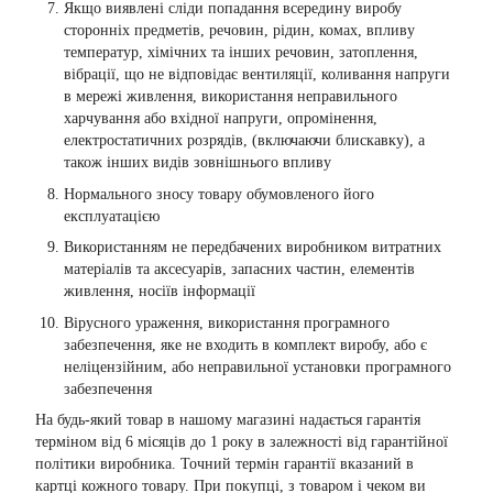
Якщо виявлені сліди попадання всередину виробу
сторонніх предметів, речовин, рідин, комах, впливу
температур, хімічних та інших речовин, затоплення,
вібрації, що не відповідає вентиляції, коливання напруги
в мережі живлення, використання неправильного
харчування або вхідної напруги, опромінення,
електростатичних розрядів, (включаючи блискавку), а
також інших видів зовнішнього впливу
Нормального зносу товару обумовленого його
експлуатацією
Використанням не передбачених виробником витратних
матеріалів та аксесуарів, запасних частин, елементів
живлення, носіїв інформації
Вірусного ураження, використання програмного
забезпечення, яке не входить в комплект виробу, або є
неліцензійним, або неправильної установки програмного
забезпечення
На будь-який товар в нашому магазині надається гарантія
терміном від 6 місяців до 1 року в залежності від гарантійної
політики виробника. Точний термін гарантії вказаний в
картці кожного товару. При покупці, з товаром і чеком ви