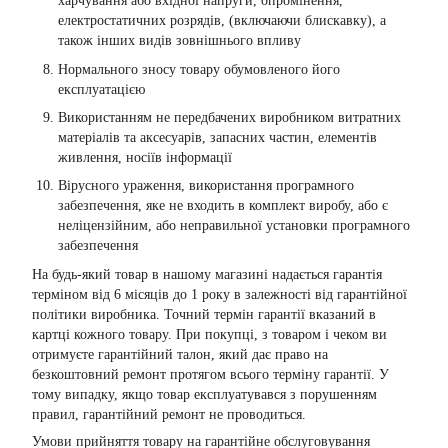
харчування або вхідної напруги, опромінення,
електростатичних розрядів, (включаючи блискавку), а
також інших видів зовнішнього впливу
Нормального зносу товару обумовленого його
експлуатацією
Використанням не передбачених виробником витратних
матеріалів та аксесуарів, запасних частин, елементів
живлення, носіїв інформації
Вірусного ураження, використання програмного
забезпечення, яке не входить в комплект виробу, або є
неліцензійним, або неправильної установки програмного
забезпечення
На будь-який товар в нашому магазині надається гарантія
терміном від 6 місяців до 1 року в залежності від гарантійної
політики виробника. Точний термін гарантії вказаний в
картці кожного товару. При покупці, з товаром і чеком ви
отримуєте гарантійний талон, який дає право на
безкоштовний ремонт протягом всього терміну гарантії. У
тому випадку, якщо товар експлуатувався з порушенням
правил, гарантійний ремонт не проводиться.
Умови прийняття товару на гарантійне обслуговування