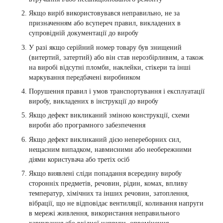
Якщо виріб використовувався неправильно, не за
призначенням або всупереч правил, викладених в
супровідній документації до виробу
У разі якщо серійний номер товару був знищений
(витертий, затертий) або він став нерозбірливим, а також
на виробі відсутні пломби, наклейки, стікери та інші
маркування передбачені виробником
Порушення правил і умов транспортування і експлуатації
виробу, викладених в інструкції до виробу
Якщо дефект викликаний зміною конструкції, схеми
вироби або програмного забезпечення
Якщо дефект викликаний дією непереборних сил,
нещасним випадком, навмисними або необережними
діями користувача або третіх осіб
Якщо виявлені сліди попадання всередину виробу
сторонніх предметів, речовин, рідин, комах, впливу
температур, хімічних та інших речовин, затоплення,
вібрації, що не відповідає вентиляції, коливання напруги
в мережі живлення, використання неправильного