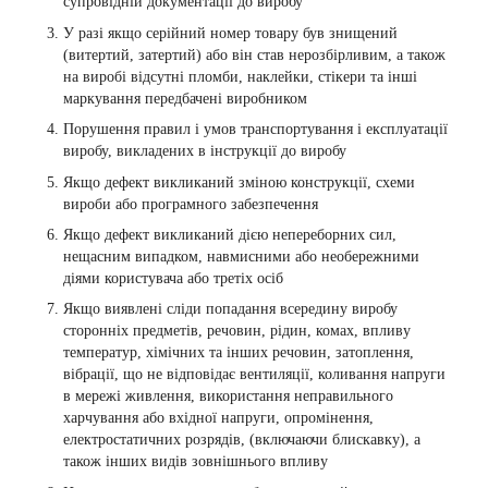
супровідній документації до виробу
У разі якщо серійний номер товару був знищений
(витертий, затертий) або він став нерозбірливим, а також
на виробі відсутні пломби, наклейки, стікери та інші
маркування передбачені виробником
Порушення правил і умов транспортування і експлуатації
виробу, викладених в інструкції до виробу
Якщо дефект викликаний зміною конструкції, схеми
вироби або програмного забезпечення
Якщо дефект викликаний дією непереборних сил,
нещасним випадком, навмисними або необережними
діями користувача або третіх осіб
Якщо виявлені сліди попадання всередину виробу
сторонніх предметів, речовин, рідин, комах, впливу
температур, хімічних та інших речовин, затоплення,
вібрації, що не відповідає вентиляції, коливання напруги
в мережі живлення, використання неправильного
харчування або вхідної напруги, опромінення,
електростатичних розрядів, (включаючи блискавку), а
також інших видів зовнішнього впливу