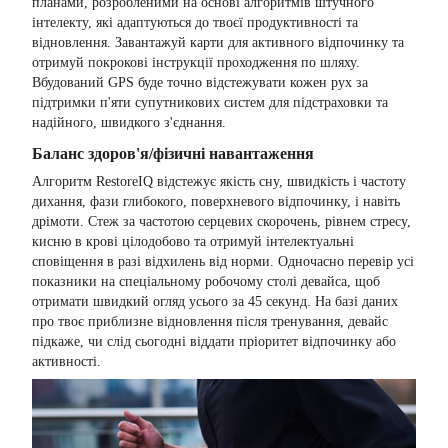
планами, розробленими на основі алгоритмів штучного
інтелекту, які адаптуються до твоєї продуктивності та
відновлення. Завантажуй карти для активного відпочинку та
отримуй покрокові інструкції проходження по шляху.
Вбудований GPS буде точно відстежувати кожен рух за
підтримки п'яти супутникових систем для підстраховки та
надійного, швидкого з'єднання.
Баланс здоров'я/фізичні навантаження
Алгоритм RestoreIQ відстежує якість сну, швидкість і частоту
дихання, фази глибокого, поверхневого відпочинку, і навіть
дрімоти. Стеж за частотою серцевих скорочень, рівнем стресу,
кисню в крові цілодобово та отримуй інтелектуальні
сповіщення в разі відхилень від норми. Одночасно перевір усі
показники на спеціальному робочому столі девайса, щоб
отримати швидкий огляд усього за 45 секунд. На базі даних
про твоє приблизне відновлення після тренування, девайс
підкаже, чи слід сьогодні віддати пріоритет відпочинку або
активності.