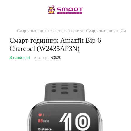
Смарт-годинники та фітнес-браслети
Смарт-годинники
Смар
Смарт-годинник Amazfit Bip 6
Charcoal (W2435AP3N)
В наявності
Артикул:
53520