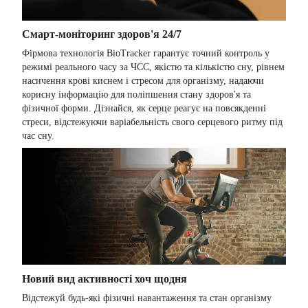
Смарт-моніторинг здоров'я 24/7
Фірмова технологія BioTracker гарантує точний контроль у
режимі реального часу за ЧСС, якістю та кількістю сну, рівнем
насичення крові киснем і стресом для організму, надаючи
корисну інформацію для поліпшення стану здоров'я та
фізичної форми. Дізнайся, як серце реагує на повсякденні
стреси, відстежуючи варіабельність свого серцевого ритму під
час сну.
Новий вид активності хоч щодня
Відстежуй будь-які фізичні навантаження та стан організму