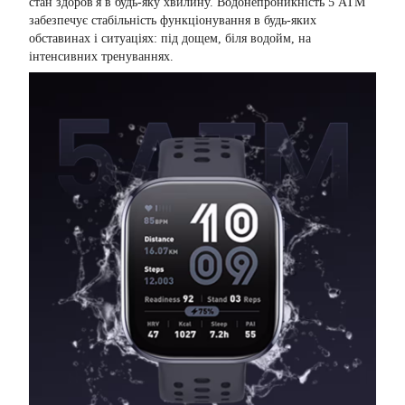
стан здоров'я в будь-яку хвилину. Водонепроникність 5 АТМ
забезпечує стабільність функціонування в будь-яких
обставинах і ситуаціях: під дощем, біля водойм, на
інтенсивних тренуваннях.