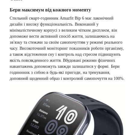
Бери максимум від кожного моменту
Стильний смарт-годинник Amazfit Bip 6 має лаконічний
дизайн і високу функціональність. Виконаний у
мінімалістичному корпусі з великим чітким дисплеєм, він
допоможе вести активний спосіб життя, залишаючись на
зв'язку та стежачи за своїм самопочуттям у режимі реального
часу. Високоточний моніторинг показників роботи організму,
а також відстеження сну і контроль над стресом підвищують
якість повсякденного життя. Вбудовані режими фізичних
навантажень допоможуть завжди залишатися у формі. Бери
годиннник з собою в будь-які пригоди, на тренування,
доповнюй щоденний образ і контролюй самопочуття на 100%.