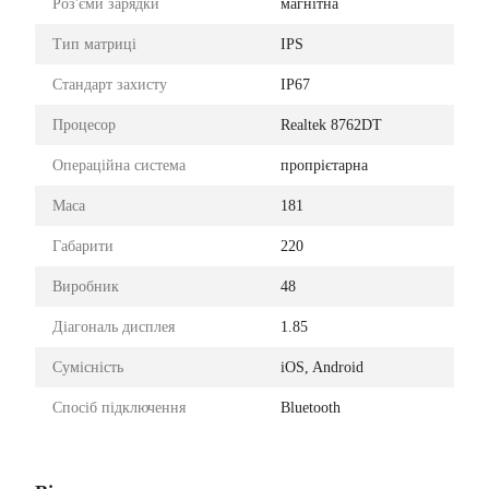
Роз'єми зарядки
магнітна
Тип матриці
IPS
Стандарт захисту
IP67
Процесор
Realtek 8762DT
Операційна система
пропрієтарна
Маса
181
Габарити
220
Виробник
48
Діагональ дисплея
1.85
Сумісність
iOS, Android
Спосіб підключення
Bluetooth