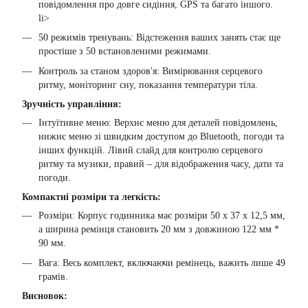
повідомлення про довге сидіння, GPS та багато іншого.
li>
50 режимів тренувань: Відстеження ваших занять стає ще
простіше з 50 встановленими режимами.
Контроль за станом здоров'я: Вимірювання серцевого
ритму, моніторинг сну, показання температури тіла.
Зручність управління:
Інтуїтивне меню: Верхнє меню для деталей повідомлень,
нижнє меню зі швидким доступом до Bluetooth, погоди та
інших функцій. Лівий слайд для контролю серцевого
ритму та музики, правий – для відображення часу, дати та
погоди.
Компактні розміри та легкість:
Розміри: Корпус годинника має розміри 50 x 37 x 12,5 мм,
а ширина ремінця становить 20 мм з довжиною 122 мм *
90 мм.
Вага: Весь комплект, включаючи ремінець, важить лише 49
грамів.
Висновок: