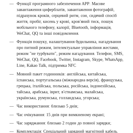
Функції програмного забезпечення APP: Масове
завантаження циферблатів, завантаження фотографій,
підрахунок кроків, серцевий ритм, сон, сидячий спосіб
життя, пробіг, кисень у крові, кров'яний тиск, пошук
мобільного телефону, калорії, Bluetooth, інформація,
WeChat, QQ та інші повідомлення.
Функція пошуку, налаштування будильника, нагадування
про питний режим, інтелектуальне управління жестами,
режим "не турбувати", режим нагадування. Телефон, SMS,
WeChat, QQ, Facebook, Twitter, Instagram, Skype, WhatsApp,
Line, Kakao Talk, підтримка NFC
Мовний пакет годинників: англійська, китайська,
іспанська, португальська (міжнародна версія), французька,
грецька, італійська, польська, російська, індонезійська,
тайська, арабська, іврит, в'єтнамська, малайська,
українська, румунська, голландська, угорська;
Час використання: близько 5 днів;
Час очікування: 15 днів при вимкненому екрані;
Час заряджання: близько 2 годин до повної зарядки;
Комплектація: Спеціальний зарядний магнітний кабель.