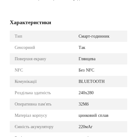
Характеристики
Тип
Смарт-годинник
Сенсорний
Так
Поверхня екрану
Глянцева
NFC
Без NFC
Комунікації
BLUETOOTH
Роздільна здатність
240х280
Оперативна пам'ять
32Мб
Матеріал корпусу
цинковий сплав
Ємність акумулятору
220мАг