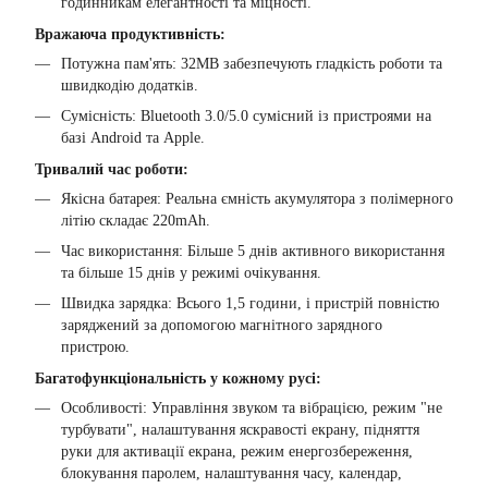
годинникам елегантності та міцності.
Вражаюча продуктивність:
Потужна пам'ять: 32MB забезпечують гладкість роботи та
швидкодію додатків.
Сумісність: Bluetooth 3.0/5.0 сумісний із пристроями на
базі Android та Apple.
Тривалий час роботи:
Якісна батарея: Реальна ємність акумулятора з полімерного
літію складає 220mAh.
Час використання: Більше 5 днів активного використання
та більше 15 днів у режимі очікування.
Швидка зарядка: Всього 1,5 години, і пристрій повністю
заряджений за допомогою магнітного зарядного
пристрою.
Багатофункціональність у кожному русі:
Особливості: Управління звуком та вібрацією, режим "не
турбувати", налаштування яскравості екрану, підняття
руки для активації екрана, режим енергозбереження,
блокування паролем, налаштування часу, календар,