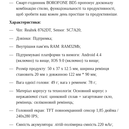
Смарт-годинник BOROFONE BD5 пропонує досконалу
комбінацію стилю, функціональності та продуктивності,
щоб зробити ваш кожен день простіше та продуктивніше.
Характеристики:
Чіп: Realtek 8762DT, Sensor: SC7A20;
Дзвінки: Підтримка;
Внутрішня пам'ять RAM: RAM32Mb;
Підтримувані платформи та вимоги: Android 4.4
(включно) та вище, IOS 9.0 (включно) та вище;
Розмір продукту: 50 x 37 x 12.5 мм, ширина ремінця
становить 20 мм з довжиною 122 мм * 90 мм;
Вага однієї голови: 49 г; вага з ременем: 78 г;
Матеріал корпусу та технологія: Основний корпус з
нержавіючої сталі: цинковий сплав + загартоване скло,
ремінець: силіконовий ремінець;
Головний екран: TFT повноекранний сенсор 1,85 дюйма /
240x280 IPS;
Ємність акумулятора: літій-полімерна ємність 220 мАг;