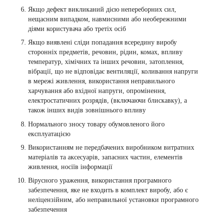
Якщо дефект викликаний дією непереборних сил,
нещасним випадком, навмисними або необережними
діями користувача або третіх осіб
Якщо виявлені сліди попадання всередину виробу
сторонніх предметів, речовин, рідин, комах, впливу
температур, хімічних та інших речовин, затоплення,
вібрації, що не відповідає вентиляції, коливання напруги
в мережі живлення, використання неправильного
харчування або вхідної напруги, опромінення,
електростатичних розрядів, (включаючи блискавку), а
також інших видів зовнішнього впливу
Нормального зносу товару обумовленого його
експлуатацією
Використанням не передбачених виробником витратних
матеріалів та аксесуарів, запасних частин, елементів
живлення, носіїв інформації
Вірусного ураження, використання програмного
забезпечення, яке не входить в комплект виробу, або є
неліцензійним, або неправильної установки програмного
забезпечення