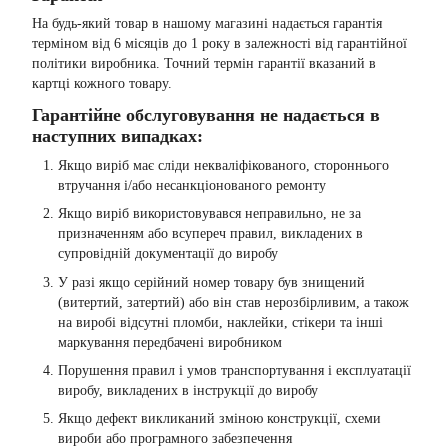
На будь-який товар в нашому магазині надається гарантія
терміном від 6 місяців до 1 року в залежності від гарантійної
політики виробника. Точний термін гарантії вказаний в
картці кожного товару.
Гарантійне обслуговування не надається в
наступних випадках:
Якщо виріб має сліди некваліфікованого, стороннього
втручання і/або несанкціонованого ремонту
Якщо виріб використовувався неправильно, не за
призначенням або всупереч правил, викладених в
супровідній документації до виробу
У разі якщо серійний номер товару був знищений
(витертий, затертий) або він став нерозбірливим, а також
на виробі відсутні пломби, наклейки, стікери та інші
маркування передбачені виробником
Порушення правил і умов транспортування і експлуатації
виробу, викладених в інструкції до виробу
Якщо дефект викликаний зміною конструкції, схеми
вироби або програмного забезпечення