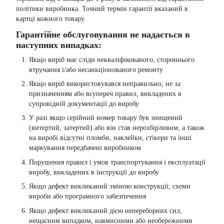
політики виробника. Точний термін гарантії вказаний в
картці кожного товару.
Гарантійне обслуговування не надається в
наступних випадках:
Якщо виріб має сліди некваліфікованого, стороннього
втручання і/або несанкціонованого ремонту
Якщо виріб використовувався неправильно, не за
призначенням або всупереч правил, викладених в
супровідній документації до виробу
У разі якщо серійний номер товару був знищений
(витертий, затертий) або він став нерозбірливим, а також
на виробі відсутні пломби, наклейки, стікери та інші
маркування передбачені виробником
Порушення правил і умов транспортування і експлуатації
виробу, викладених в інструкції до виробу
Якщо дефект викликаний зміною конструкції, схеми
вироби або програмного забезпечення
Якщо дефект викликаний дією непереборних сил,
нещасним випадком, навмисними або необережними