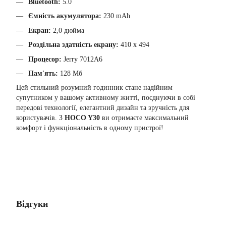
Bluetooth:
5.0
Ємність акумулятора:
230 mAh
Екран:
2,0 дюйма
Роздільна здатність екрану:
410 x 494
Процесор:
Jerry 7012A6
Пам'ять:
128 Мб
Цей стильний розумний годинник стане надійним
супутником у вашому активному житті, поєднуючи в собі
передові технології, елегантний дизайн та зручність для
користувачів. З
HOCO Y30
ви отримаєте максимальний
комфорт і функціональність в одному пристрої!
Відгуки