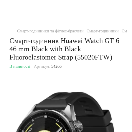
Смарт-годинники та фітнес-браслети
Смарт-годинники
Смар
Смарт-годинник Huawei Watch GT 6
46 mm Black with Black
Fluoroelastomer Strap (55020FTW)
В наявності
Артикул:
54266