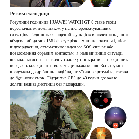
Режим експедиції
Розумний годинник HUAWEI WATCH GT 6 стане твоїм
персональним помічником у найнепередбачуваніших
ситуаціях. Годинник оснащений функцією виявлення падіння:
вбудований датчик IMU фіксує різкі зміни положення і, після
підтвердження, автоматично надсилає SOS-сигнал або
повідомлення обраним контактам. У надзвичайній ситуації
швидко натисни на заводну головку п’ять разів — і годинник
передасть координати твого місцезнаходження. Конструкція
продумана до дрібниць: надійна, інтуїтивно зрозуміла, готова
до будь-яких умов. Підтримка GPS до 40 годин дозволяє
долати великі дистанції без підзарядки.