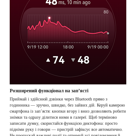
Розширений функціонал на зап’ясті
Приймай і здійснюй дзвінки через Bluetooth прямо з
годинника — зручно, швидко, без зайвих дій. Керуй камерою
смартфона із зап’ястя: кнопки вгору і вниз дозволяють робити
знімки та одразу ділитися ними в галереї. Щоб терміново
записати думку, скористайся функцією диктофона: просто
підніми руку і говори — пристрій зафіксує все автоматично.
Не пропускай важливі події та отримуй усі повідомлення й