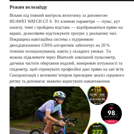
Режим велозаїзду
Візьми під повний контроль велогонку за допомогою
HUAWEI WATCH GT 6. Усі ключові параметри — пульс, кут
нахилу, темп і пройдена відстань — відображаються прямо на
екрані, дозволяючи відстежувати прогрес у реальному часі.
Покращена навігаційна система з підтримкою
двохдіапазонних GNSS-алгоритмів забезпечує на 20 %
точніше позиціонування, навіть у складних умовах. Ти
можеш підключити через Bluetooth зовнішній пульсометр,
датчики частоти обертання педалей, вимірювач потужності та
спідометр, щоб отримувати професійні дані прямо на зап’ястя.
Синхронізація з велокомп’ютером прискорює аналіз серцевого
ритму та допомагає зважено коригувати навантаження.