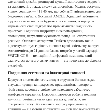
елегантний дизайн, розширені функції моніторингу здоров’я
та активності, а також високу автономність. Модель доступна
у двох розмірах — 41 і 46 мм, що робить її універсальною для
будь-якого зап’ястя. Яскравий AMOLED-дисплей забезпечує
чудову читабельність за будь-якого освітлення, а корпус із
нержавіючої сталі підкреслює преміальність і надійність
пристрою. Годинник підтримує Bluetooth-дзвінки,
сповіщення, керування музикою та понад 100 спортивних
режимів. Оновлені алгоритми TruSeen дозволяють точно
відстежувати пульс, рівень кисню в крові, якість сну та стрес.
Автономність до 21 дня позбавляє потреби у частій зарядці.
WATCH GT 6 — це надійний цифровий помічник, який
адаптується до твого ритму життя — від тренувань до ділових
зустрічей.
Поєднання естетики та інженерної точності
Корпус із високоякісного металу з округлим безелем задає
візуальні тренди та підкреслює преміальність пристрою.
Філігранна коронка з рифленою поверхнею забезпечує
комфортне керування. Поворотні люверси роблять носіння
зручним: ремінець легко адаптується до зап’ястя, не
створюючи тиску. Усі елементи корпусу продумані до
дрібниць — від форми до текстури — щоб продемонструвати