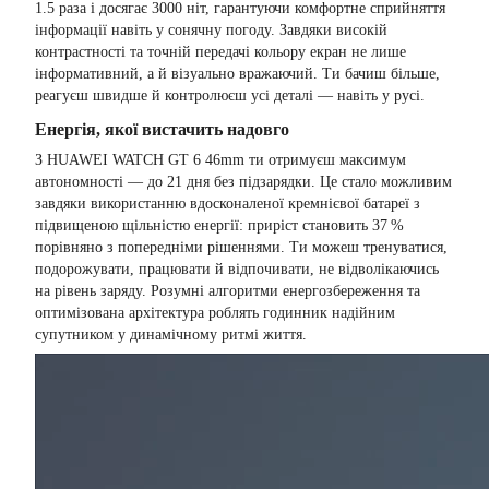
1.5 раза і досягає 3000 ніт, гарантуючи комфортне сприйняття
інформації навіть у сонячну погоду. Завдяки високій
контрастності та точній передачі кольору екран не лише
інформативний, а й візуально вражаючий. Ти бачиш більше,
реагуєш швидше й контролюєш усі деталі — навіть у русі.
Енергія, якої вистачить надовго
З HUAWEI WATCH GT 6 46mm ти отримуєш максимум
автономності — до 21 дня без підзарядки. Це стало можливим
завдяки використанню вдосконаленої кремнієвої батареї з
підвищеною щільністю енергії: приріст становить 37 %
порівняно з попередніми рішеннями. Ти можеш тренуватися,
подорожувати, працювати й відпочивати, не відволікаючись
на рівень заряду. Розумні алгоритми енергозбереження та
оптимізована архітектура роблять годинник надійним
супутником у динамічному ритмі життя.