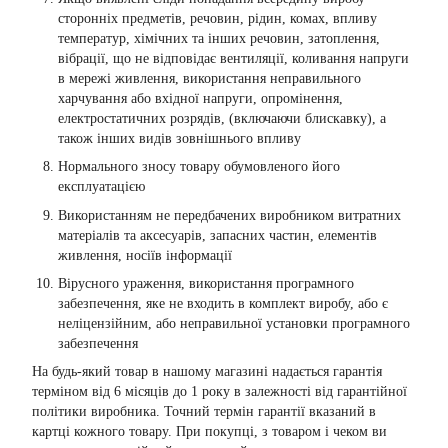
сторонніх предметів, речовин, рідин, комах, впливу
температур, хімічних та інших речовин, затоплення,
вібрації, що не відповідає вентиляції, коливання напруги
в мережі живлення, використання неправильного
харчування або вхідної напруги, опромінення,
електростатичних розрядів, (включаючи блискавку), а
також інших видів зовнішнього впливу
Нормального зносу товару обумовленого його
експлуатацією
Використанням не передбачених виробником витратних
матеріалів та аксесуарів, запасних частин, елементів
живлення, носіїв інформації
Вірусного ураження, використання програмного
забезпечення, яке не входить в комплект виробу, або є
неліцензійним, або неправильної установки програмного
забезпечення
На будь-який товар в нашому магазині надається гарантія
терміном від 6 місяців до 1 року в залежності від гарантійної
політики виробника. Точний термін гарантії вказаний в
картці кожного товару. При покупці, з товаром і чеком ви