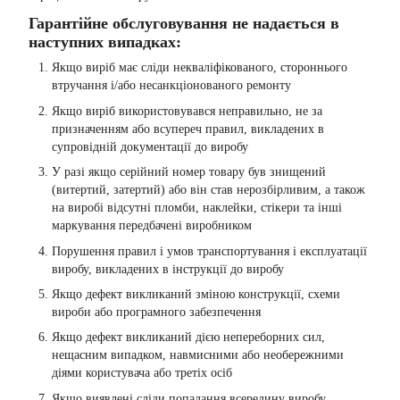
Гарантійне обслуговування не надається в
наступних випадках:
Якщо виріб має сліди некваліфікованого, стороннього
втручання і/або несанкціонованого ремонту
Якщо виріб використовувався неправильно, не за
призначенням або всупереч правил, викладених в
супровідній документації до виробу
У разі якщо серійний номер товару був знищений
(витертий, затертий) або він став нерозбірливим, а також
на виробі відсутні пломби, наклейки, стікери та інші
маркування передбачені виробником
Порушення правил і умов транспортування і експлуатації
виробу, викладених в інструкції до виробу
Якщо дефект викликаний зміною конструкції, схеми
вироби або програмного забезпечення
Якщо дефект викликаний дією непереборних сил,
нещасним випадком, навмисними або необережними
діями користувача або третіх осіб
Якщо виявлені сліди попадання всередину виробу