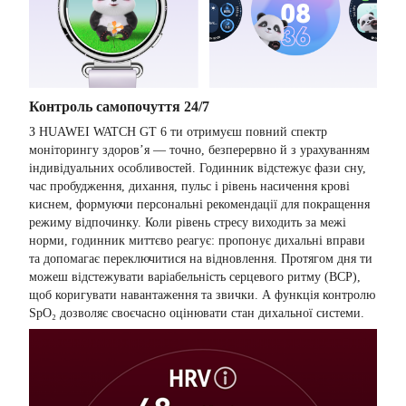
Контроль самопочуття 24/7
З HUAWEI WATCH GT 6 ти отримуєш повний спектр
моніторингу здоров’я — точно, безперервно й з урахуванням
індивідуальних особливостей. Годинник відстежує фази сну,
час пробудження, дихання, пульс і рівень насичення крові
киснем, формуючи персональні рекомендації для покращення
режиму відпочинку. Коли рівень стресу виходить за межі
норми, годинник миттєво реагує: пропонує дихальні вправи
та допомагає переключитися на відновлення. Протягом дня ти
можеш відстежувати варіабельність серцевого ритму (ВСР),
щоб коригувати навантаження та звички. А функція контролю
SpO₂ дозволяє своєчасно оцінювати стан дихальної системи.