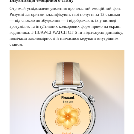
Візуалізація емоційного стану
Отримай усвідомлене уявлення про власний емоційний фон.
Розумні алгоритми класифікують твої почуття за 12 станами
— від спокою до збудження — і відображають їх у вигляді
зрозумілих та інтуїтивних кольорових форм прямо на екрані
годинника. З HUAWEI WATCH GT 6 ти відстежуєш динаміку,
помічаєш закономірності й навчаєшся керувати внутрішнім
станом.