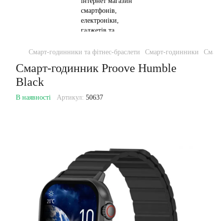
Смарт-годинники та фітнес-браслети
Смарт-годинники
Смарт
Смарт-годинник Proove Humble
Black
В наявності
Артикул:
50637