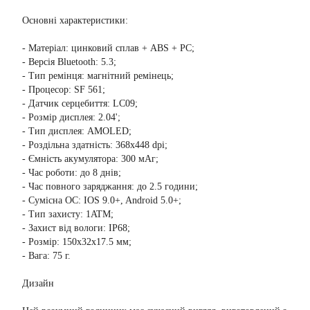
Основні характеристики:
- Матеріал: цинковий сплав + ABS + PC;
- Версія Bluetooth: 5.3;
- Тип ремінця: магнітний ремінець;
- Процесор: SF 561;
- Датчик серцебиття: LC09;
- Розмір дисплея: 2.04';
- Тип дисплея: AMOLED;
- Роздільна здатність: 368x448 dpi;
- Ємність акумулятора: 300 мАг;
- Час роботи: до 8 днів;
- Час повного заряджання: до 2.5 години;
- Сумісна ОС: IOS 9.0+, Android 5.0+;
- Тип захисту: 1ATM;
- Захист від вологи: IP68;
- Розмір: 150x32x17.5 мм;
- Вага: 75 г.
Дизайн