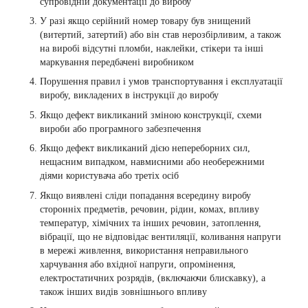
супровідній документації до виробу
У разі якщо серійний номер товару був знищений
(витертий, затертий) або він став нерозбірливим, а також
на виробі відсутні пломби, наклейки, стікери та інші
маркування передбачені виробником
Порушення правил і умов транспортування і експлуатації
виробу, викладених в інструкції до виробу
Якщо дефект викликаний зміною конструкції, схеми
вироби або програмного забезпечення
Якщо дефект викликаний дією непереборних сил,
нещасним випадком, навмисними або необережними
діями користувача або третіх осіб
Якщо виявлені сліди попадання всередину виробу
сторонніх предметів, речовин, рідин, комах, впливу
температур, хімічних та інших речовин, затоплення,
вібрації, що не відповідає вентиляції, коливання напруги
в мережі живлення, використання неправильного
харчування або вхідної напруги, опромінення,
електростатичних розрядів, (включаючи блискавку), а
також інших видів зовнішнього впливу