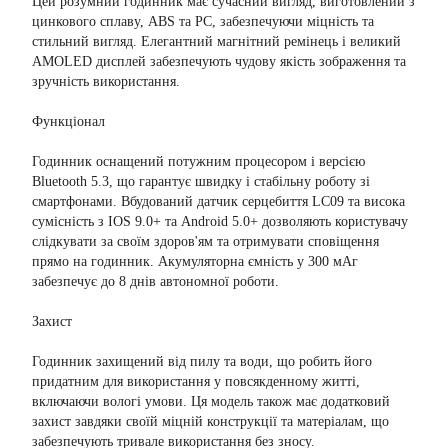
Цей розумний годинник має сучасний вигляд, виготовлений з
цинкового сплаву, ABS та PC, забезпечуючи міцність та
стильний вигляд. Елегантний магнітний ремінець і великий
AMOLED дисплей забезпечують чудову якість зображення та
зручність використання.
Функціонал
Годинник оснащений потужним процесором і версією
Bluetooth 5.3, що гарантує швидку і стабільну роботу зі
смартфонами. Вбудований датчик серцебиття LC09 та висока
сумісність з IOS 9.0+ та Android 5.0+ дозволяють користувачу
слідкувати за своїм здоров'ям та отримувати сповіщення
прямо на годинник. Акумуляторна ємність у 300 мАг
забезпечує до 8 днів автономної роботи.
Захист
Годинник захищений від пилу та води, що робить його
придатним для використання у повсякденному житті,
включаючи вологі умови. Ця модель також має додатковий
захист завдяки своїй міцній конструкції та матеріалам, що
забезпечують тривале використання без зносу.