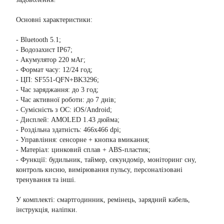
Основні характеристики:
- Bluetooth 5.1;
- Водозахист IP67;
- Акумулятор 220 мАг;
- Формат часу: 12/24 год;
- ЦП: SF551-QFN+BK3296;
- Час заряджання: до 3 год;
- Час активної роботи: до 7 днів;
- Сумісність з ОС: iOS/Android;
- Дисплей: AMOLED 1.43 дюйма;
- Роздільна здатність: 466х466 dpi;
- Управління: сенсорне + кнопка вмикання;
- Матеріал: цинковий сплав + ABS-пластик;
- Функції: будильник, таймер, секундомір, моніторинг сну,
контроль кисню, вимірювання пульсу, персоналізовані
тренування та інші.
У комплекті: смартгодинник, ремінець, зарядний кабель,
інструкція, наліпки.