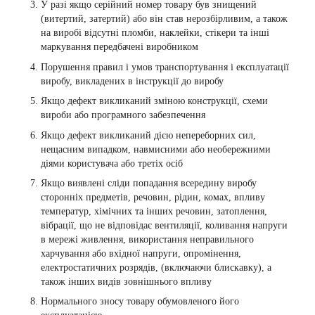
У разі якщо серійний номер товару був знищений
(витертий, затертий) або він став нерозбірливим, а також
на виробі відсутні пломби, наклейки, стікери та інші
маркування передбачені виробником
Порушення правил і умов транспортування і експлуатації
виробу, викладених в інструкції до виробу
Якщо дефект викликаний зміною конструкції, схеми
вироби або програмного забезпечення
Якщо дефект викликаний дією непереборних сил,
нещасним випадком, навмисними або необережними
діями користувача або третіх осіб
Якщо виявлені сліди попадання всередину виробу
сторонніх предметів, речовин, рідин, комах, впливу
температур, хімічних та інших речовин, затоплення,
вібрації, що не відповідає вентиляції, коливання напруги
в мережі живлення, використання неправильного
харчування або вхідної напруги, опромінення,
електростатичних розрядів, (включаючи блискавку), а
також інших видів зовнішнього впливу
Нормального зносу товару обумовленого його