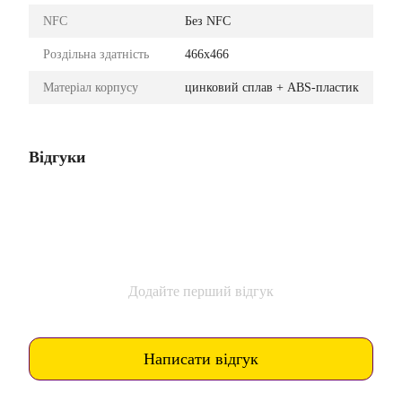
NFC
Без NFC
Роздільна здатність
466х466
Матеріал корпусу
цинковий сплав + ABS-пластик
Відгуки
Додайте перший відгук
Написати відгук