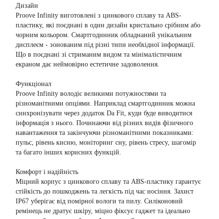
Дизайн
Proove Infinity виготовлені з цинкового сплаву та ABS-
пластику, які поєднані в один дизайн кристально срібним або
чорним кольором. Смартгодинник обладнаний унікальним
дисплеєм - зонованим під різні типи необхідної інформації.
Що в поєднані зі стриманим видом та мінімалістичним
екраном дає неймовірно естетичне задоволення.
Функціонал
Proove Infinity володіє великими потужностями та
різноманітними опціями. Наприклад смартгодинник можна
синхронізувати через додаток Da Fit, куди буде виводитися
інформація з нього. Починаючи від різних видів фізичного
навантаження та закінчуючи різноманітними показниками:
пульс, рівень кисню, моніторинг сну, рівень стресу, шагомір
та багато інших корисних функцій.
Комфорт і надійність
Міцний корпус з цинкового сплаву та ABS-пластику гарантує
стійкість до пошкоджень та легкість під час носіння. Захист
IP67 уберігає від помірної вологи та пилу. Силіконовий
ремінець не дратує шкіру, міцно фіксує гаджет та ідеально