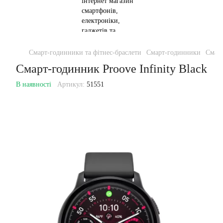
Смарт-годинники та фітнес-браслети
Смарт-годинники
Смарт
Смарт-годинник Proove Infinity Black
В наявності
Артикул:
51551