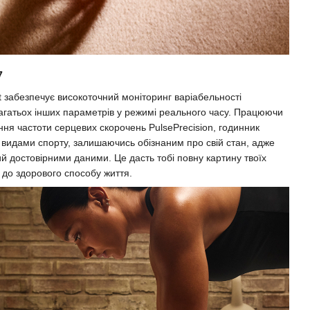
7
it забезпечує високоточний моніторинг варіабельності
 багатьох інших параметрів у режимі реального часу. Працюючи
ння частоти серцевих скорочень PulsePrecision, годинник
видами спорту, залишаючись обізнаним про свій стан, адже
й достовірними даними. Це дасть тобі повну картину твоїх
 до здорового способу життя.