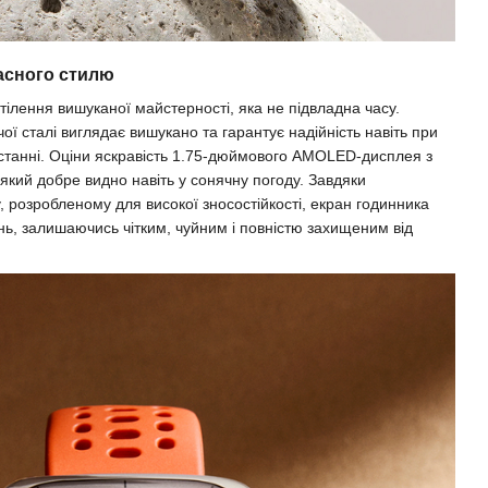
асного стилю
втілення вишуканої майстерності, яка не підвладна часу.
ої сталі виглядає вишукано та гарантує надійність навіть при
станні. Оціни яскравість 1.75-дюймового AMOLED-дисплея з
 який добре видно навіть у сонячну погоду. Завдяки
 розробленому для високої зносостійкості, екран годинника
нь, залишаючись чітким, чуйним і повністю захищеним від