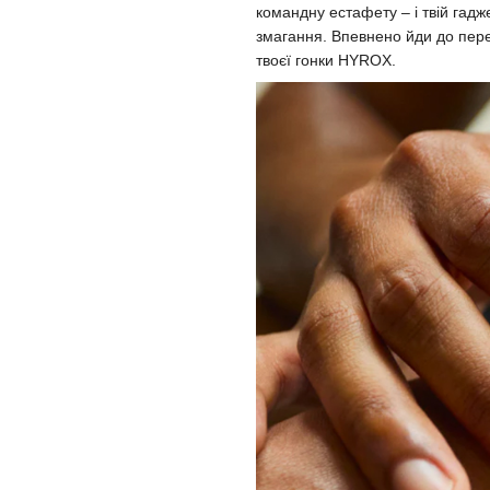
командну естафету – і твій гадж
змагання. Впевнено йди до пере
твоєї гонки HYROX.