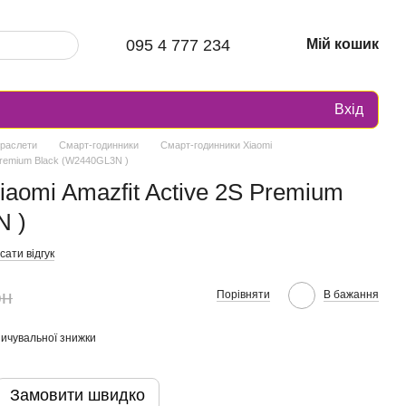
095 4 777 234
Мій кошик
Вхід
браслети
Смарт-годинники
Смарт-годинники Xiaomi
 Premium Black (W2440GL3N )
iaomi Amazfit Active 2S Premium
N )
ати відгук
рн
Порівняти
В бажання
ичувальної знижки
Замовити швидко