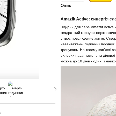
Опис
Amazfit Active: синергія е
Відкрий для себе Amazfit Active
квадратний корпус з нержавіючої
у твоє повсякденне життя. Створ
навантажень, годинник поєднує
тренувань. На твоєму зап'ясті 
силових навантажень та ділової
можна до 10 днів - один із найк
ю