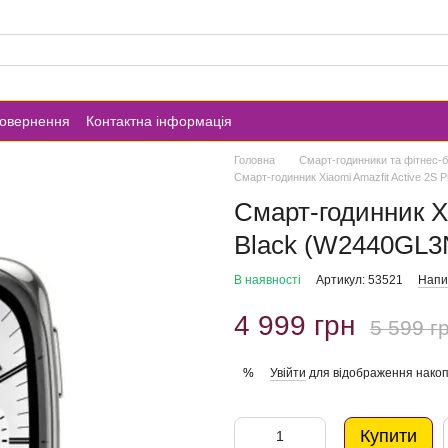
повернення
Контактна інформація
Головна
Смарт-годинники та фітнес-
Смарт-годинник Xiaomi Amazfit Active 2S
Смарт-годинник X
Black (W2440GL3
В наявності
Артикул: 53521
Напис
4 999 грн
5 599 г
Увійти
для відображення накоп
%
Купити