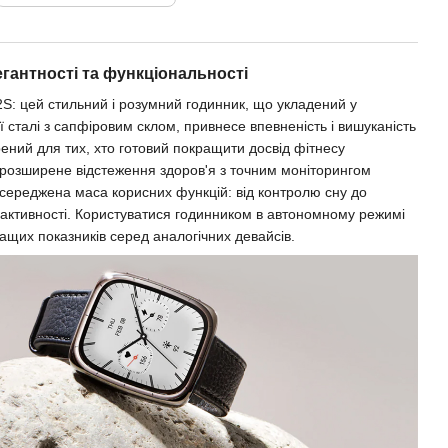
легантності та функціональності
 2S: цей стильний і розумний годинник, що укладений у
 сталі з сапфіровим склом, привнесе впевненість і вишуканість
ений для тих, хто готовий покращити досвід фітнесу
 розширене відстеження здоров'я з точним моніторингом
зосереджена маса корисних функцій: від контролю сну до
 активності. Користуватися годинником в автономному режимі
ращих показників серед аналогічних девайсів.