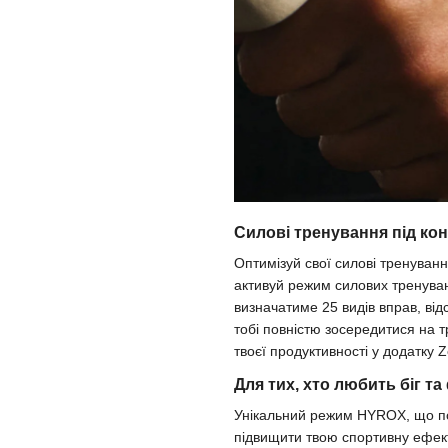
Силові тренування під ко
Оптимізуй свої силові тренуванн
активуй режим силових тренуван
визначатиме 25 видів вправ, відс
тобі повністю зосередитися на 
твоєї продуктивності у додатку 
Для тих, хто любить біг та
Унікальний режим HYROX, що по
підвищити твою спортивну ефект