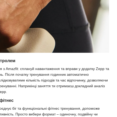
нтролем
я з Amazfit: сплануй навантаження та вправи у додатку Zepp та
ь. Після початку тренування годинник автоматично
лідковуватиме кількість підходів та час відпочинку, дозволяючи
тренуванні. Наприкінці заняття ти отримаєш докладний аналіз
Zepp.
 фітнес
єднує біг та функціональні фітнес тренування, допоможе
ивність. Просто вибери формат – одиночну, подвійну чи