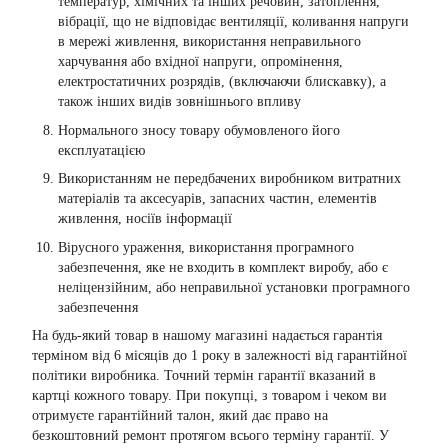
температур, хімічних та інших речовин, затоплення,
вібрації, що не відповідає вентиляції, коливання напруги
в мережі живлення, використання неправильного
харчування або вхідної напруги, опромінення,
електростатичних розрядів, (включаючи блискавку), а
також інших видів зовнішнього впливу
Нормального зносу товару обумовленого його
експлуатацією
Використанням не передбачених виробником витратних
матеріалів та аксесуарів, запасних частин, елементів
живлення, носіїв інформації
Вірусного ураження, використання програмного
забезпечення, яке не входить в комплект виробу, або є
неліцензійним, або неправильної установки програмного
забезпечення
На будь-який товар в нашому магазині надається гарантія
терміном від 6 місяців до 1 року в залежності від гарантійної
політики виробника. Точний термін гарантії вказаний в
картці кожного товару. При покупці, з товаром і чеком ви
отримуєте гарантійний талон, який дає право на
безкоштовний ремонт протягом всього терміну гарантії. У