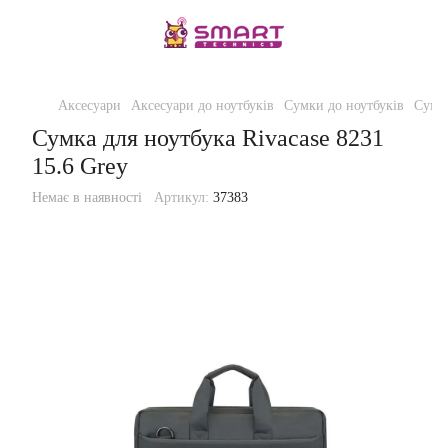
Аксесуари
Аксесуари до ноутбуків
Сумки до ноутбуків
Сумка
Сумка для ноутбука Rivacase 8231
15.6 Grey
Немає в наявності
Артикул:
37383