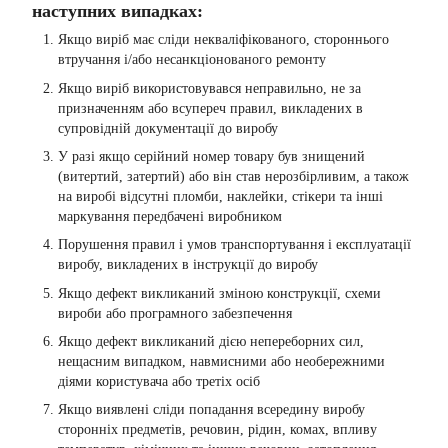
наступних випадках:
Якщо виріб має сліди некваліфікованого, стороннього
втручання і/або несанкціонованого ремонту
Якщо виріб використовувався неправильно, не за
призначенням або всупереч правил, викладених в
супровідній документації до виробу
У разі якщо серійний номер товару був знищений
(витертий, затертий) або він став нерозбірливим, а також
на виробі відсутні пломби, наклейки, стікери та інші
маркування передбачені виробником
Порушення правил і умов транспортування і експлуатації
виробу, викладених в інструкції до виробу
Якщо дефект викликаний зміною конструкції, схеми
вироби або програмного забезпечення
Якщо дефект викликаний дією непереборних сил,
нещасним випадком, навмисними або необережними
діями користувача або третіх осіб
Якщо виявлені сліди попадання всередину виробу
сторонніх предметів, речовин, рідин, комах, впливу