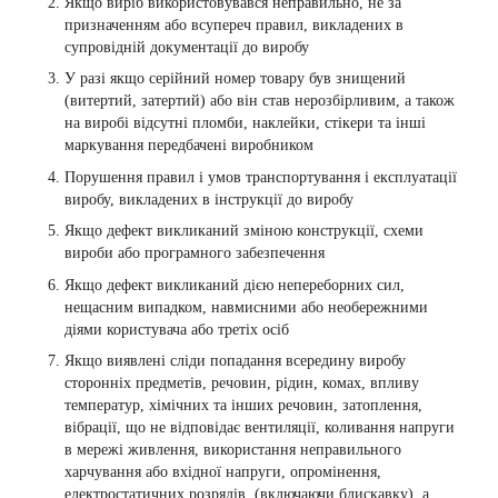
Якщо виріб використовувався неправильно, не за
призначенням або всупереч правил, викладених в
супровідній документації до виробу
У разі якщо серійний номер товару був знищений
(витертий, затертий) або він став нерозбірливим, а також
на виробі відсутні пломби, наклейки, стікери та інші
маркування передбачені виробником
Порушення правил і умов транспортування і експлуатації
виробу, викладених в інструкції до виробу
Якщо дефект викликаний зміною конструкції, схеми
вироби або програмного забезпечення
Якщо дефект викликаний дією непереборних сил,
нещасним випадком, навмисними або необережними
діями користувача або третіх осіб
Якщо виявлені сліди попадання всередину виробу
сторонніх предметів, речовин, рідин, комах, впливу
температур, хімічних та інших речовин, затоплення,
вібрації, що не відповідає вентиляції, коливання напруги
в мережі живлення, використання неправильного
харчування або вхідної напруги, опромінення,
електростатичних розрядів, (включаючи блискавку), а