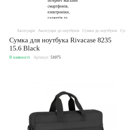
Аксесуари
Аксесуари до ноутбуків
Сумки до ноутбуків
Сумки
Сумка для ноутбука Rivacase 8235
15.6 Black
В наявності
Артикул:
51075