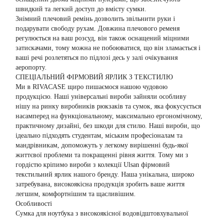
швидкий та легкий доступ до вмісту сумки.
Знімний плечовий ремінь дозволить звільнити руки і
подарувати свободу рухам. Довжина плечового ременя
регулюється на ваш розсуд, він також оснащений міцними
затискачами, тому можна не побоюватися, що він зламається і
ваші речі розлетяться по підлозі десь у залі очікування
аеропорту.
СПЕЦІАЛЬНИЙ ФІРМОВИЙ ЯРЛИК З ТЕКСТИЛЮ
Ми в RIVACASE щиро пишаємося нашою чудовою
продукцією. Наші універсальні вироби зайняли особливу
нішу на ринку виробників рюкзаків та сумок, яка фокусується
насамперед на функціональному, максимально ергономічному,
практичному дизайні, без шкоди для стилю. Наші вироби, що
ідеально підходять студентам, міським професіоналам та
мандрівникам, допоможуть у легкому вирішенні будь-якої
життєвої проблеми та покращенні рівня життя. Тому ми з
гордістю кріпимо вироби з колекції Ulsan фірмовий
текстильний ярлик нашого бренду. Наша унікальна, широко
затребувана, високоякісна продукція зробить ваше життя
легшим, комфортнішим та щасливішим.
Особливості
Сумка для ноутбука з високоякісної водовідштовхувальної