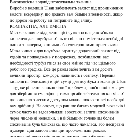
Високоякісна водовідштовхувальна тканина
Вироби з колекції Ulsan забезпечать захист від проникнення
вологи всередину, що додасть вам більше впевненості, якщо
по дорозі на роботу ви потрапите під зливу.
КОМПАКТНА, АЛЕ ВМІСНА
Містке основне відділення цієї сумки оснащено м'якою
кишенею для ноутбука. У нього вільно помістяться необхідні
папки з папером, книгами або електронними пристроями.
М'яка кишеня для ноутбука гарантує додатковий захист від
ударів та пошкоджень у подорожах, позбавляючи вас
необхідності турбуватися за своє майно під час щільного
робочого графіка. Все це разом забезпечить вам досить
великий простір, комфорт, надійність і безпеку. Передня
кишеня на блискавці в цій сумці для ноутбука з колекції Ulsan
- чудове рішення споконвічної проблеми, пов'язаної з місцем
для зберігання смартфона, гаманця або зв'язування ключів. У
цю кишеню з легким доступом можна покласти всі необхідні
вам дрібниці. Не секрет, що раніше багато моделей рюкзаків і
сумок часто не задовольняли зростаючі запити споживачів
через численні недоліки, і найбільшим головним болем
споживачів була блискавка, що часто ламалася, або несправні
пульери. Для запобігання цій проблемі наш рюкзак
оснащений двома міцними пулерами, що забезпечують