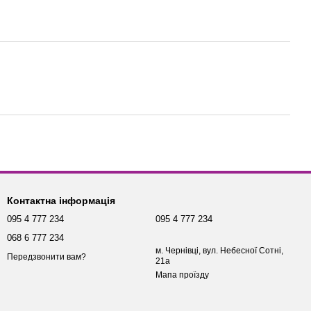
Контактна інформація
095 4 777 234
095 4 777 234
068 6 777 234
м. Чернівці, вул. Небесної Сотні,
Передзвонити вам?
21а
Мапа проїзду