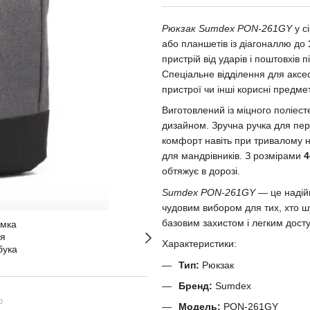
Рюкзак Sumdex PON-261GY
у с
або планшетів із діагоналлю до
пристрій від ударів і поштовхів
Спеціальне відділення для аксес
пристрої чи інші корисні предме
Виготовлений із міцного поліест
дизайном. Зручна ручка для пер
комфорт навіть при тривалому но
для мандрівників. З розмірами
4
обтяжує в дорозі.
Sumdex PON-261GY
— це надійн
чудовим вибором для тих, хто ш
базовим захистом і легким дост
Характеристики:
Тип:
Рюкзак
Бренд:
Sumdex
ю
Модель:
PON-261GY