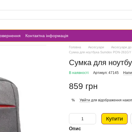
повернення
Контактна інформація
Головна
Аксесуари
Аксесуари до 
Сумка для ноутбука Sumdex PON-261GY 
Сумка для ноутб
В наявності
Артикул: 47145
Напис
859 грн
Увійти
для відображення накоп
%
Купити
Опис