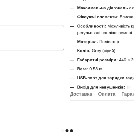
Максимальна діагональ ек
Фіксуючі елементи:
Блиска
Особливості:
Можливість кр
регульовані наплічні ремені
Матеріал:
Поліестер
Колір:
Grey (сірий)
Габаритні розміри:
440 × 2
Вага:
0.58 кг
USB-порт для зарядки гадж
Вихід для навушників:
Ні
Доставка
Оплата
Гара