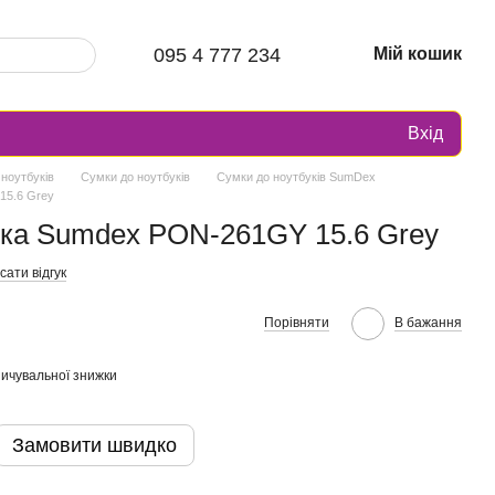
095 4 777 234
Мій кошик
Вхід
ноутбуків
Сумки до ноутбуків
Сумки до ноутбуків SumDex
15.6 Grey
ука Sumdex PON-261GY 15.6 Grey
ати відгук
Порівняти
В бажання
ичувальної знижки
Замовити швидко