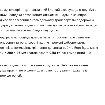
ірому кольорі — це практичний і легкий аксесуар для ноутбуків
15.6"
. Завдяки потовщеним стінкам він надійно захищає
 під час перевезення в громадському транспорті чи подорожей.
уарів дозволяє зручно розмістити дрібні речі — кабелі, зарядні
ти, тримаючи все необхідне під рукою.
еру, рюкзак поєднує довговічність із простим, але стильним
енесення та регульовані наплічні ремені забезпечують
сінні, а можливість кріплення до валізи робить його ідеальним
40 × 290 × 95 мм
і вагою всього
0.58 кг
, він компактний і не
ість і зручність у повсякденному житті. Цей рюкзак стане
укає практичне рішення для транспортування гаджетів із
упом до речей.