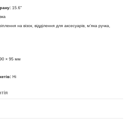
рану:
15.6"
вка
іплення на візок, відділення для аксесуарів, м’яка ручка,
90 × 95 мм
етів:
Ні
нтія