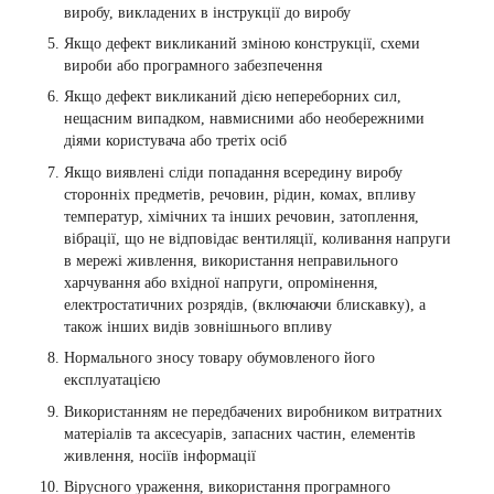
виробу, викладених в інструкції до виробу
Якщо дефект викликаний зміною конструкції, схеми
вироби або програмного забезпечення
Якщо дефект викликаний дією непереборних сил,
нещасним випадком, навмисними або необережними
діями користувача або третіх осіб
Якщо виявлені сліди попадання всередину виробу
сторонніх предметів, речовин, рідин, комах, впливу
температур, хімічних та інших речовин, затоплення,
вібрації, що не відповідає вентиляції, коливання напруги
в мережі живлення, використання неправильного
харчування або вхідної напруги, опромінення,
електростатичних розрядів, (включаючи блискавку), а
також інших видів зовнішнього впливу
Нормального зносу товару обумовленого його
експлуатацією
Використанням не передбачених виробником витратних
матеріалів та аксесуарів, запасних частин, елементів
живлення, носіїв інформації
Вірусного ураження, використання програмного