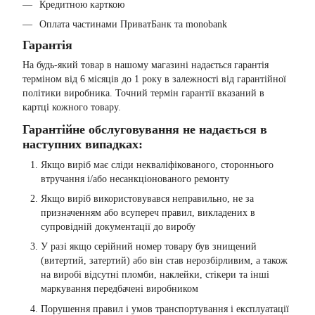
Кредитною карткою
Оплата частинами ПриватБанк та monobank
Гарантія
На будь-який товар в нашому магазині надається гарантія
терміном від 6 місяців до 1 року в залежності від гарантійної
політики виробника. Точний термін гарантії вказаний в
картці кожного товару.
Гарантійне обслуговування не надається в
наступних випадках:
Якщо виріб має сліди некваліфікованого, стороннього
втручання і/або несанкціонованого ремонту
Якщо виріб використовувався неправильно, не за
призначенням або всупереч правил, викладених в
супровідній документації до виробу
У разі якщо серійний номер товару був знищений
(витертий, затертий) або він став нерозбірливим, а також
на виробі відсутні пломби, наклейки, стікери та інші
маркування передбачені виробником
Порушення правил і умов транспортування і експлуатації